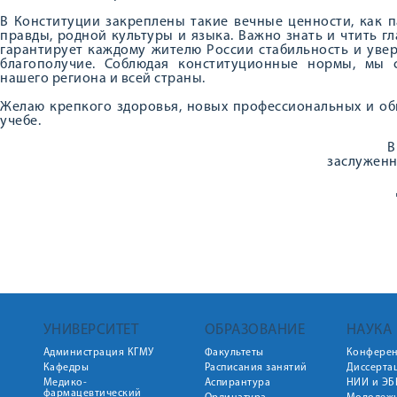
В Конституции закреплены такие вечные ценности, как п
правды, родной культуры и языка. Важно знать и чтить г
гарантирует каждому жителю России стабильность и увер
благополучие. Соблюдая конституционные нормы, мы 
нашего региона и всей страны.
Желаю крепкого здоровья, новых профессиональных и об
учебе.
В
заслуженн
УНИВЕРСИТЕТ
ОБРАЗОВАНИЕ
НАУКА
Администрация КГМУ
Факультеты
Конфере
Кафедры
Расписания занятий
Диссерта
Медико-
Аспирантура
НИИ и ЭБ
фармацевтический