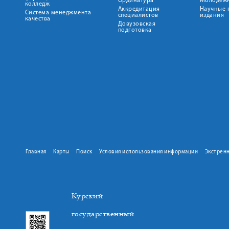
Ординатура
Молодежн
колледж
Аккредитация
Научные 
Система менеджмента
специалистов
издания
качества
Довузовская
подготовка
Главная
Карты
Поиск
Условия использования информации
Экстрен
Курский
государственный