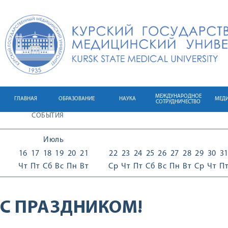
МЕЖДУНАРОДНОЕ
ГЛАВНАЯ
ОБРАЗОВАНИЕ
НАУКА
МЕД
СОТРУДНИЧЕСТВО
СОБЫТИЯ
Июль
16
17
18
19
20
21
22
23
24
25
26
27
28
29
30
3
Чт
Пт
Сб
Вс
Пн
Вт
Ср
Чт
Пт
Сб
Вс
Пн
Вт
Ср
Чт
П
С ПРАЗДНИКОМ!