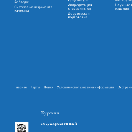
Ординатура
Молодежн
колледж
Аккредитация
Научные 
Система менеджмента
специалистов
издания
качества
Довузовская
подготовка
Главная
Карты
Поиск
Условия использования информации
Экстрен
Курский
государственный