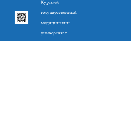
Курский
государственный
медицинский
университет