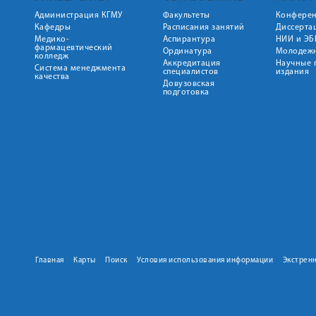
Администрация КГМУ
Факультеты
Конфере
Кафедры
Расписания занятий
Диссерта
Медико-
Аспирантура
НИИ и ЭБ
фармацевтический
Ординатура
Молодежн
колледж
Аккредитация
Научные 
Система менеджмента
специалистов
издания
качества
Довузовская
подготовка
Главная
Карты
Поиск
Условия использования информации
Экстрен