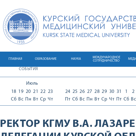
МЕЖДУНАРОДНОЕ
ГЛАВНАЯ
ОБРАЗОВАНИЕ
НАУКА
МЕД
СОТРУДНИЧЕСТВО
СОБЫТИЯ
Июль
18
19
20
21
22
23
24
25
26
27
28
29
30
31
1
2
Сб
Вс
Пн
Вт
Ср
Чт
Пт
Сб
Вс
Пн
Вт
Ср
Чт
Пт
Сб
Вс
РЕКТОР КГМУ В.А. ЛАЗАР