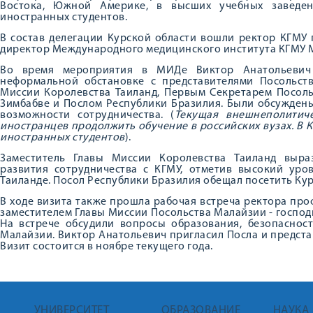
Востока, Южной Америке, в высших учебных заведен
иностранных студентов.
В состав делегации Курской области вошли ректор КГМУ
директор Международного медицинского института КГМУ 
Во время мероприятия в МИДе Виктор Анатольевич 
неформальной обстановке с представителями Посольств
Миссии Королевства Таиланд, Первым Секретарем Посоль
Зимбабве и Послом Республики Бразилия. Были обсуждены
возможности сотрудничества. (
Текущая внешнеполитич
иностранцев продолжить обучение в российских вузах. В 
иностранных студентов
).
Заместитель Главы Миссии Королевства Таиланд выра
развития сотрудничества с КГМУ, отметив высокий уро
Таиланде. Посол Республики Бразилия обещал посетить Кур
В ходе визита также прошла рабочая встреча ректора пр
заместителем Главы Миссии Посольства Малайзии - госпо
На встрече обсудили вопросы образования, безопаснос
Малайзии. Виктор Анатольевич пригласил Посла и предста
Визит состоится в ноябре текущего года.
УНИВЕРСИТЕТ
ОБРАЗОВАНИЕ
НАУКА