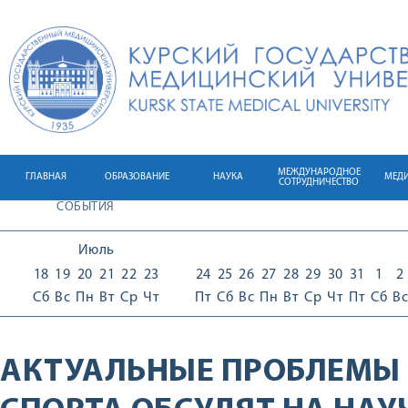
МЕЖДУНАРОДНОЕ
ГЛАВНАЯ
ОБРАЗОВАНИЕ
НАУКА
МЕД
СОТРУДНИЧЕСТВО
СОБЫТИЯ
Июль
18
19
20
21
22
23
24
25
26
27
28
29
30
31
1
2
Сб
Вс
Пн
Вт
Ср
Чт
Пт
Сб
Вс
Пн
Вт
Ср
Чт
Пт
Сб
Вс
АКТУАЛЬНЫЕ ПРОБЛЕМЫ 