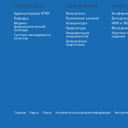
УНИВЕРСИТЕТ
ОБРАЗОВАНИЕ
НАУКА
Администрация КГМУ
Факультеты
Конфере
Кафедры
Расписания занятий
Диссерта
Медико-
Аспирантура
НИИ и ЭБ
фармацевтический
Ординатура
Молодежн
колледж
Аккредитация
Научные 
Система менеджмента
специалистов
издания
качества
Довузовская
подготовка
Главная
Карты
Поиск
Условия использования информации
Экстрен