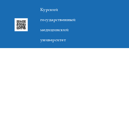
Курский
государственный
медицинский
университет