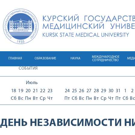
МЕЖДУНАРОДНОЕ
ГЛАВНАЯ
ОБРАЗОВАНИЕ
НАУКА
МЕД
СОТРУДНИЧЕСТВО
СОБЫТИЯ
Июль
18
19
20
21
22
23
24
25
26
27
28
29
30
31
1
2
Сб
Вс
Пн
Вт
Ср
Чт
Пт
Сб
Вс
Пн
Вт
Ср
Чт
Пт
Сб
Вс
ДЕНЬ НЕЗАВИСИМОСТИ НИ