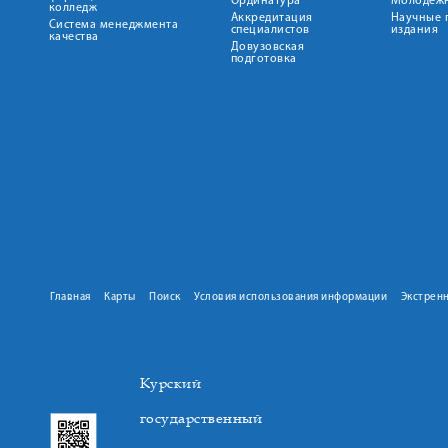
Ординатура
Молодежн
колледж
Аккредитация
Научные 
Система менеджмента
специалистов
издания
качества
Довузовская
подготовка
Главная
Карты
Поиск
Условия использования информации
Экстрен
Курский
государственный