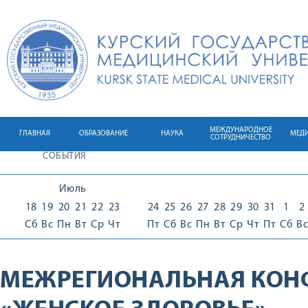
МЕЖДУНАРОДНОЕ
ГЛАВНАЯ
ОБРАЗОВАНИЕ
НАУКА
МЕД
СОТРУДНИЧЕСТВО
СОБЫТИЯ
Июль
18
19
20
21
22
23
24
25
26
27
28
29
30
31
1
2
Сб
Вс
Пн
Вт
Ср
Чт
Пт
Сб
Вс
Пн
Вт
Ср
Чт
Пт
Сб
Вс
МЕЖРЕГИОНАЛЬНАЯ КОН