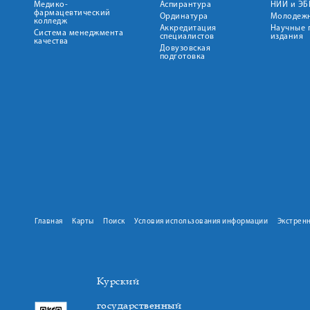
Медико-
Аспирантура
НИИ и ЭБ
фармацевтический
Ординатура
Молодежн
колледж
Аккредитация
Научные 
Система менеджмента
специалистов
издания
качества
Довузовская
подготовка
Главная
Карты
Поиск
Условия использования информации
Экстрен
Курский
государственный