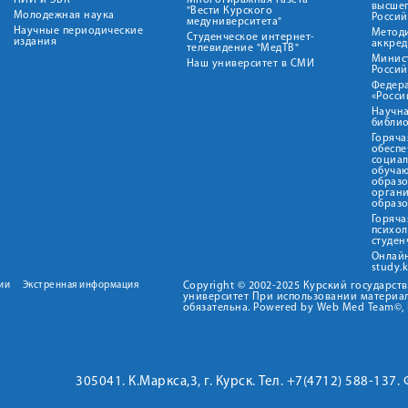
НИИ и ЭБК
Многотиражная газета
высше
"Вести Курского
Молодежная наука
Росси
медуниверситета"
Научные периодические
Метод
Студенческое интернет-
издания
аккред
телевидение "МедТВ"
Минис
Наш университет в СМИ
Росси
Федер
«Росси
Научна
библио
Горяча
обеспе
социа
обуча
образ
орган
образ
Горяча
психо
студен
Онлай
study.
ии
Экстренная информация
Copyright © 2002-2025 Курский государс
университет При использовании материал
обязательна. Powered by Web Med Team©, 
305041. К.Маркса,3, г. Курск. Тел. +7(4712) 588-137.