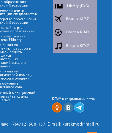
го образования
йской Федерации
Library (ENG)
ический центр
итации специалистов
Визит в КГМУ
терство просвещения
йской Федерации
альный портал
йское образование»
Спорт в КГМУ
я электронная
тека Elibrary
я линия по
Досуг в КГМУ
чению правовой и
льной защиты
ющихся
овательных
изаций высшего
ования
я линия по
логической помощи
ческой молодежи
н обучение
kurskmed.com
твенный медицинский
ов сайта, ссылка
КГМУ в социальных сетях
Laravel
 Факс +7(4712) 588-137. E-mail: kurskmed@mail.ru