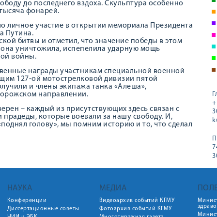
ободу до последнего вздоха. Скульптура особенно
 тысяча фонарей.
ло личное участие в открытии мемориала Президента
а Путина.
кой битвы и отметил, что значение победы в этом
она уничтожила, испепелила ударную мощь
ой войны.
ственные награды участникам специальной военной
щим 127-ой мотострелковой дивизии пятой
олучили и члены экипажа танка «Алеша»,
порожском направлении.
Г
+
уверен – каждый из присутствующих здесь связан с
3
и прадеды, которые воевали за нашу свободу. И,
k
«поднял голову», мы помним историю и то, что сделал
П
7
3
НАУКА
МЕДИА
ПОЛ
Конференции
Видеоархив событий КГМУ
Минис
здрав
Диссертационные советы
Фотоархив событий КГМУ
Минист