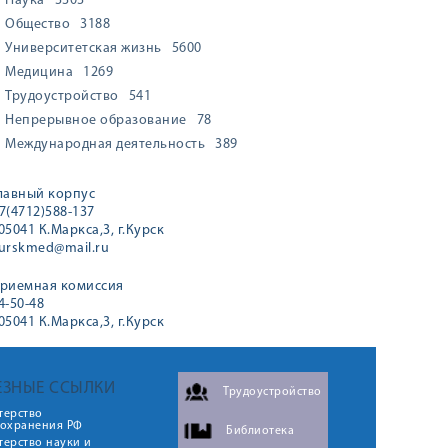
Наука
3303
Общество
3188
Университетская жизнь
5600
Медицина
1269
Трудоустройство
541
Непрерывное образование
78
Международная деятельность
389
лавный корпус
7(4712)588-137
05041 К.Маркса,3, г.Курск
urskmed@mail.ru
риемная комиссия
4-50-48
05041 К.Маркса,3, г.Курск
ЕЗНЫЕ ССЫЛКИ
Трудоустройство
терство
оохранения РФ
Библиотека
ерство науки и