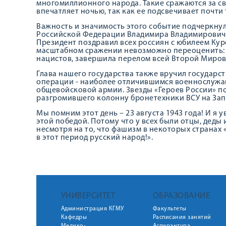
многомиллионного народа. Такие сражаются за св
впечатляет ночью, так как ее подсвечивает почти
Важность и значимость этого событие подчеркну
Российской Федерации Владимира Владимирович
Президент поздравил всех россиян с юбилеем Курс
масштабном сражении невозможно переоценить: 
нацистов, завершила перелом всей Второй Миров
Глава нашего государства также вручил государ
операции - наиболее отличившимся военнослужа
общевойсковой армии. Звезды «Героев России» п
разгромившего колонну бронетехники ВСУ на За
Мы помним этот день – 23 августа 1943 года! И я 
этой победой. Потому что у всех были отцы, деды 
несмотря на то, что фашизм в некоторых странах 
в этот период русский народ!».
УНИВЕРСИТЕТ
ОБРАЗОВАНИЕ
Администрация КГМУ
Факультеты
Кафедры
Расписания занятий