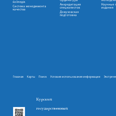
Ординатура
Молодежн
колледж
Аккредитация
Научные 
Система менеджмента
специалистов
издания
качества
Довузовская
подготовка
Главная
Карты
Поиск
Условия использования информации
Экстрен
Курский
государственный