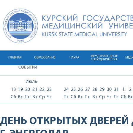
МЕЖДУНАРОДНОЕ
ГЛАВНАЯ
ОБРАЗОВАНИЕ
НАУКА
МЕД
СОТРУДНИЧЕСТВО
СОБЫТИЯ
Июль
18
19
20
21
22
23
24
25
26
27
28
29
30
31
1
2
Сб
Вс
Пн
Вт
Ср
Чт
Пт
Сб
Вс
Пн
Вт
Ср
Чт
Пт
Сб
Вс
ДЕНЬ ОТКРЫТЫХ ДВЕРЕЙ