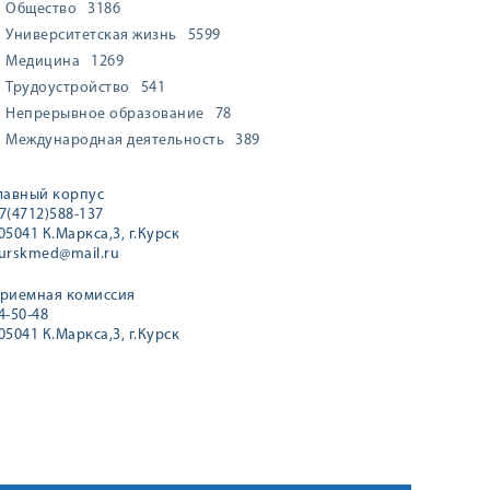
Общество
3186
Университетская жизнь
5599
Медицина
1269
Трудоустройство
541
Непрерывное образование
78
Международная деятельность
389
лавный корпус
7(4712)588-137
05041 К.Маркса,3, г.Курск
urskmed@mail.ru
риемная комиссия
4-50-48
05041 К.Маркса,3, г.Курск