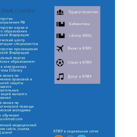
ЕЗНЫЕ ССЫЛКИ
Трудоустройство
терство
оохранения РФ
Библиотека
ерство науки и
го образования
йской Федерации
Library (ENG)
ический центр
итации специалистов
Визит в КГМУ
терство просвещения
йской Федерации
альный портал
йское образование»
Спорт в КГМУ
я электронная
тека Elibrary
я линия по
Досуг в КГМУ
чению правовой и
льной защиты
ющихся
овательных
изаций высшего
ования
я линия по
логической помощи
ческой молодежи
н обучение
kurskmed.com
твенный медицинский
ов сайта, ссылка
КГМУ в социальных сетях
Laravel