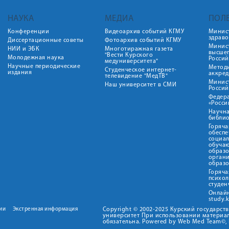
НАУКА
МЕДИА
ПОЛ
Конференции
Видеоархив событий КГМУ
Минис
здрав
Диссертационные советы
Фотоархив событий КГМУ
Минист
НИИ и ЭБК
Многотиражная газета
высше
"Вести Курского
Молодежная наука
Росси
медуниверситета"
Научные периодические
Метод
Студенческое интернет-
издания
аккред
телевидение "МедТВ"
Минис
Наш университет в СМИ
Росси
Федер
«Росси
Научна
библио
Горяча
обеспе
социа
обуча
образ
орган
образ
Горяча
психо
студен
Онлай
study.
ии
Экстренная информация
Copyright © 2002-2025 Курский государс
университет При использовании материал
обязательна. Powered by Web Med Team©, 