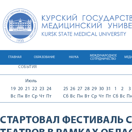
МЕЖДУНАРОДНОЕ
ГЛАВНАЯ
ОБРАЗОВАНИЕ
НАУКА
МЕД
СОТРУДНИЧЕСТВО
СОБЫТИЯ
Июль
19
20
21
22
23
24
25
26
27
28
29
30
31
1
2
3
Вс
Пн
Вт
Ср
Чт
Пт
Сб
Вс
Пн
Вт
Ср
Чт
Пт
Сб
Вс
П
СТАРТОВАЛ ФЕСТИВАЛЬ 