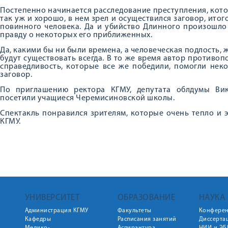
Постепенно начинается расследование преступления, котор
так уж и хорошо, в нем зрел и осуществился заговор, итог
повинного человека. Да и убийство Длинного произошло 
правду о некоторых его приближенных.
Да, какими бы ни были времена, а человеческая подлость, 
будут существовать всегда. В то же время автор противо
справедливость, которые все же победили, помогли не
заговор.
По приглашению ректора КГМУ, депутата облдумы Вик
посетили учащиеся Черемисиновской школы.
Спектакль понравился зрителям, которые очень тепло и 
КГМУ.
УНИВЕРСИТЕТ
ОБРАЗОВАНИЕ
НАУКА
Администрация КГМУ
Факультеты
Конфере
Кафедры
Расписания занятий
Диссерта