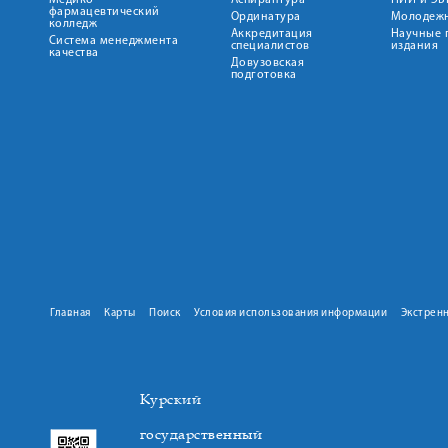
Медико-
Аспирантура
НИИ и ЭБ
фармацевтический
Ординатура
Молодежн
колледж
Аккредитация
Научные 
Система менеджмента
специалистов
издания
качества
Довузовская
подготовка
Главная
Карты
Поиск
Условия использования информации
Экстрен
Курский
государственный