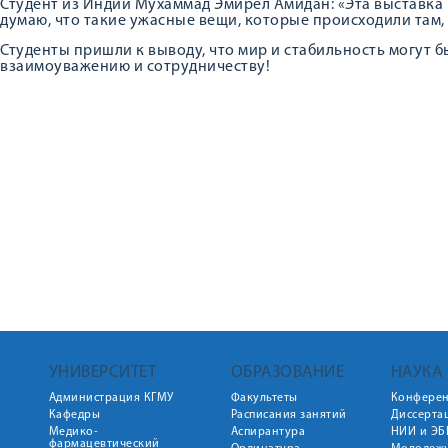
Студент из Индии Мухаммад Эмирел Амидан: «Эта выставка 
думаю, что такие ужасные вещи, которые происходили там,
Студенты пришли к выводу, что мир и стабильность могут бы
взаимоуважению и сотрудничеству!
УНИВЕРСИТЕТ
ОБРАЗОВАНИЕ
НАУКА
Администрация КГМУ
Факультеты
Конфере
Кафедры
Расписания занятий
Диссерта
Медико-
Аспирантура
НИИ и ЭБ
фармацевтический