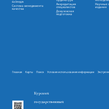
Ординатура
Молодежн
колледж
Аккредитация
Научные 
Система менеджмента
специалистов
издания
качества
Довузовская
подготовка
Главная
Карты
Поиск
Условия использования информации
Экстрен
Курский
государственный