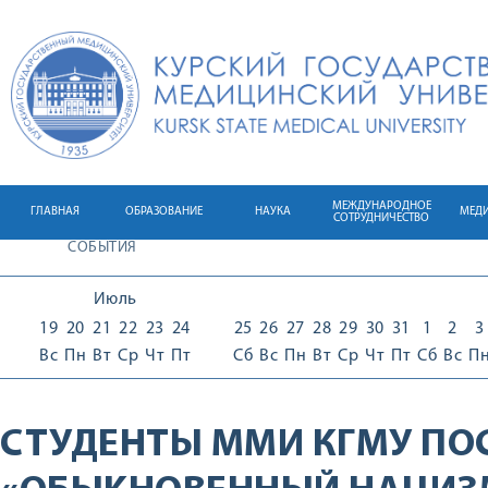
МЕЖДУНАРОДНОЕ
ГЛАВНАЯ
ОБРАЗОВАНИЕ
НАУКА
МЕД
СОТРУДНИЧЕСТВО
СОБЫТИЯ
Июль
19
20
21
22
23
24
25
26
27
28
29
30
31
1
2
3
Вс
Пн
Вт
Ср
Чт
Пт
Сб
Вс
Пн
Вт
Ср
Чт
Пт
Сб
Вс
П
СТУДЕНТЫ ММИ КГМУ ПО