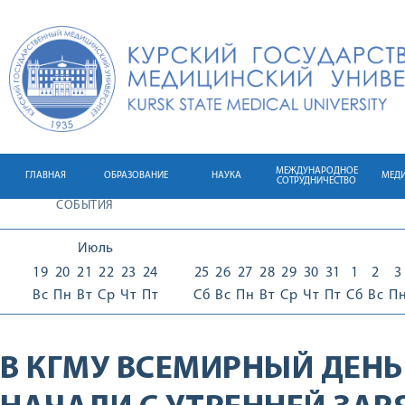
МЕЖДУНАРОДНОЕ
ГЛАВНАЯ
ОБРАЗОВАНИЕ
НАУКА
МЕД
СОТРУДНИЧЕСТВО
СОБЫТИЯ
Июль
19
20
21
22
23
24
25
26
27
28
29
30
31
1
2
3
Вс
Пн
Вт
Ср
Чт
Пт
Сб
Вс
Пн
Вт
Ср
Чт
Пт
Сб
Вс
П
В КГМУ ВСЕМИРНЫЙ ДЕНЬ