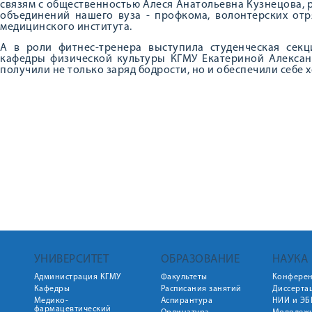
связям с общественностью Алеся Анатольевна Кузнецова, 
объединений нашего вуза - профкома, волонтерских отр
медицинского института.
А в роли фитнес-тренера выступила студенческая секц
кафедры физической культуры КГМУ Екатериной Алексан
получили не только заряд бодрости, но и обеспечили себе 
УНИВЕРСИТЕТ
ОБРАЗОВАНИЕ
НАУКА
Администрация КГМУ
Факультеты
Конфере
Кафедры
Расписания занятий
Диссерта
Медико-
Аспирантура
НИИ и ЭБ
фармацевтический