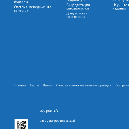
Ординатура
Молодежн
колледж
Аккредитация
Научные 
Система менеджмента
специалистов
издания
качества
Довузовская
подготовка
Главная
Карты
Поиск
Условия использования информации
Экстрен
Курский
государственный