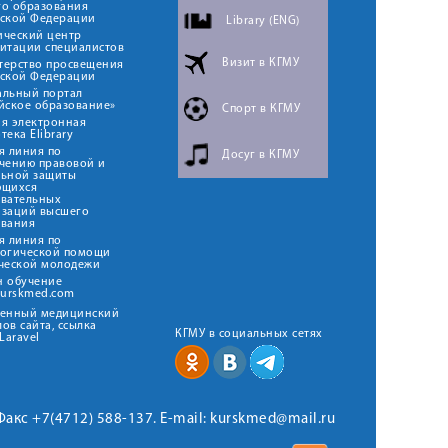
го образования
йской Федерации
Library (ENG)
ический центр
итации специалистов
Визит в КГМУ
терство просвещения
йской Федерации
альный портал
йское образование»
Спорт в КГМУ
я электронная
тека Elibrary
я линия по
Досуг в КГМУ
чению правовой и
льной защиты
ющихся
овательных
изаций высшего
ования
я линия по
логической помощи
ческой молодежи
н обучение
kurskmed.com
твенный медицинский
ов сайта, ссылка
КГМУ в социальных сетях
Laravel
 Факс +7(4712) 588-137. E-mail: kurskmed@mail.ru