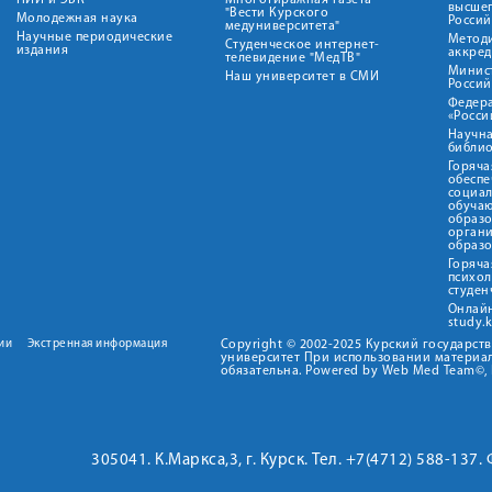
НИИ и ЭБК
Многотиражная газета
высше
"Вести Курского
Молодежная наука
Росси
медуниверситета"
Научные периодические
Метод
Студенческое интернет-
издания
аккред
телевидение "МедТВ"
Минис
Наш университет в СМИ
Росси
Федер
«Росси
Научна
библио
Горяча
обеспе
социа
обуча
образ
орган
образ
Горяча
психо
студен
Онлай
study.
ии
Экстренная информация
Copyright © 2002-2025 Курский государс
университет При использовании материал
обязательна. Powered by Web Med Team©, 
305041. К.Маркса,3, г. Курск. Тел. +7(4712) 588-137.