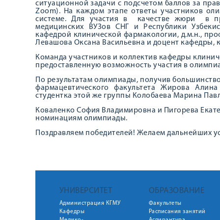
ситуационной задачи с подсчетом баллов за прав
Zoom). На каждом этапе ответы участников ол
системе. Для участия в качестве жюри в п
медицинских ВУЗов СНГ и Республики Узбеки
кафедрой клинической фармакологии, д.м.н., про
Левашова Оксана Васильевна и доцент кафедры, к
Команда участников и коллектив кафедры клинич
предоставленную возможность участия в олимпиа
По результатам олимпиады, получив большинство 
фармацевтического факультета Жирова Алин
студентка этой же группы Колобаева Марина Пав
Коваленко София Владимировна и Пигорева Екат
номинациям олимпиады.
Поздравляем победителей! Желаем дальнейших ус
УНИВЕРСИТЕТ
ОБРАЗОВАНИЕ
Администрация КГМУ
Факультеты
Кафедры
Расписания занятий