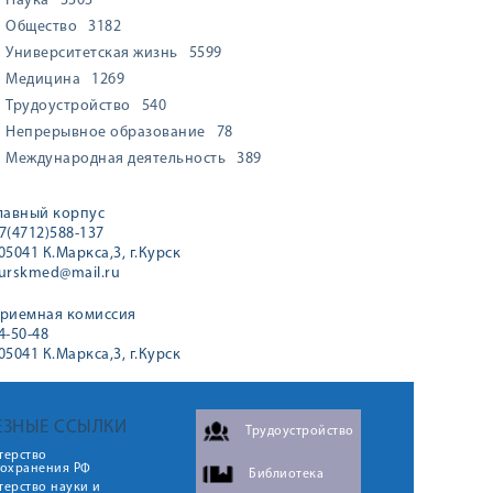
Наука
3303
Общество
3182
Университетская жизнь
5599
Медицина
1269
Трудоустройство
540
Непрерывное образование
78
Международная деятельность
389
лавный корпус
7(4712)588-137
05041 К.Маркса,3, г.Курск
urskmed@mail.ru
риемная комиссия
4-50-48
05041 К.Маркса,3, г.Курск
ЕЗНЫЕ ССЫЛКИ
Трудоустройство
терство
оохранения РФ
Библиотека
ерство науки и