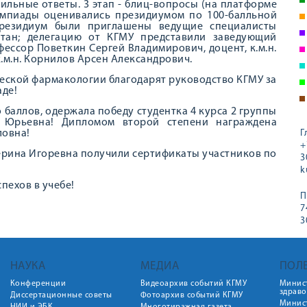
ильные ответы. 3 этап - блиц-вопросы (на платформе
импиады оценивались президиумом по 100-балльной
резидиум были приглашены ведущие специалисты
стан; делегацию от КГМУ представили заведующий
фессор Поветкин Сергей Владимирович, доцент, к.м.н.
.м.н. Корнилов Арсен Александрович.
еской фармакологии благодарят руководство КГМУ за
де!
баллов, одержала победу студентка 4 курса 2 группы
а Юрьевна! Дипломом второй степени награждена
ловна!
Г
+
ерина Игоревна получили сертификаты участников по
3
k
пехов в учебе!
П
7
3
НАУКА
МЕДИА
ПОЛ
Конференции
Видеоархив событий КГМУ
Минис
здрав
Диссертационные советы
Фотоархив событий КГМУ
Минист