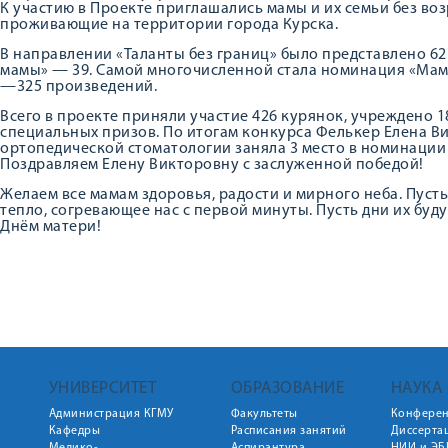
К участию в Проекте приглашались мамы и их семьи без во
проживающие на территории города Курска.
В направлении «Таланты без границ» было представлено 62
мамы» — 39. Самой многочисленной стала номинация «Ма
—325 произведений.
Всего в проекте приняли участие 426 курянок, учреждено 1
специальных призов. По итогам конкурса Фелькер Елена В
ортопедической стоматологии заняла 3 место в номинации
Поздравляем Елену Викторовну с заслуженной победой!
Желаем все мамам здоровья, радости и мирного неба. Пусть
тепло, согревающее нас с первой минуты. Пусть дни их буд
Днём матери!
УНИВЕРСИТЕТ
ОБРАЗОВАНИЕ
НАУКА
Администрация КГМУ
Факультеты
Конфере
Кафедры
Расписания занятий
Диссерта