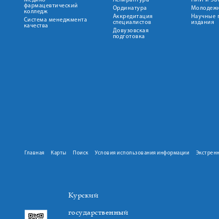
Медико-
Аспирантура
НИИ и ЭБ
фармацевтический
Ординатура
Молодежн
колледж
Аккредитация
Научные 
Система менеджмента
специалистов
издания
качества
Довузовская
подготовка
Главная
Карты
Поиск
Условия использования информации
Экстрен
Курский
государственный