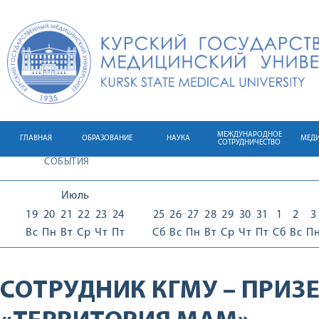
МЕЖДУНАРОДНОЕ
ГЛАВНАЯ
ОБРАЗОВАНИЕ
НАУКА
МЕД
СОТРУДНИЧЕСТВО
СОБЫТИЯ
Июль
19
20
21
22
23
24
25
26
27
28
29
30
31
1
2
3
Вс
Пн
Вт
Ср
Чт
Пт
Сб
Вс
Пн
Вт
Ср
Чт
Пт
Сб
Вс
П
СОТРУДНИК КГМУ – ПРИЗ