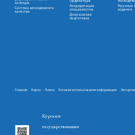
Ординатура
Молодежн
колледж
Аккредитация
Научные 
Система менеджмента
специалистов
издания
качества
Довузовская
подготовка
Главная
Карты
Поиск
Условия использования информации
Экстрен
Курский
государственный