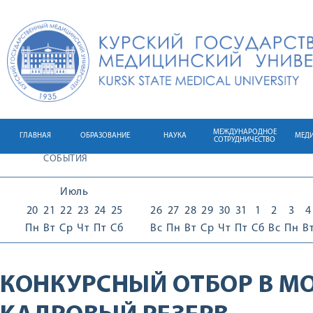
МЕЖДУНАРОДНОЕ
ГЛАВНАЯ
ОБРАЗОВАНИЕ
НАУКА
МЕД
СОТРУДНИЧЕСТВО
СОБЫТИЯ
Июль
20
21
22
23
24
25
26
27
28
29
30
31
1
2
3
4
Пн
Вт
Ср
Чт
Пт
Сб
Вс
Пн
Вт
Ср
Чт
Пт
Сб
Вс
Пн
В
КОНКУРСНЫЙ ОТБОР В 