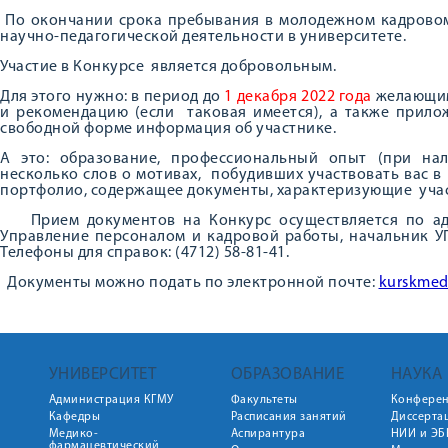
По окончании срока пребывания в молодежном кадровом
научно-педагогической деятельности в университете.
Участие в Конкурсе является добровольным.
Для этого нужно: в период до
1 декабря 2022 года
желающим
и рекомендацию (если таковая имеется), а также прил
свободной форме информация об участнике.
А это: образование, профессиональный опыт (при на
несколько слов о мотивах, побудивших участвовать вас 
портфолио, содержащее документы, характеризующие уча
Прием документов на Конкурс осуществляется по адресу
Управление персоналом и кадровой работы, начальник УПКР,
Телефоны для справок: (4712) 58-81-41.
Документы можно подать по электронной почте:
kurskmed
УНИВЕРСИТЕТ
ОБРАЗОВАНИЕ
НАУКА
Администрация КГМУ
Факультеты
Конфере
Кафедры
Расписания занятий
Диссерта
Медико-
Аспирантура
НИИ и ЭБ
фармацевтический