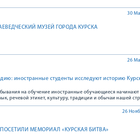
30 Ма
РАЕВЕДЧЕСКИЙ МУЗЕЙ ГОРОДА КУРСКА
26 Ма
едию: иностранные студенты исследуют историю Курс
ебывания на обучение иностранные обучающиеся начинают
зык, речевой этикет, культуру, традиции и обычаи нашей ст
ународного медицинского института КГМУ из Малайзии, И
мились с природой и историей Курской области.
26 Нояб
 ПОСЕТИЛИ МЕМОРИАЛ «КУРСКАЯ БИТВА»