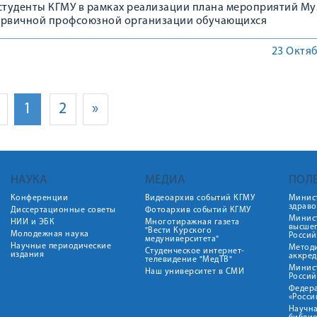
. студенты КГМУ в рамках реализации плана мероприятий Му
ервичной профсоюзной организации обучающихся
23 Октяб
1
2
»
НАУКА
МЕДИА
ПОЛ
Конференции
Видеоархив событий КГМУ
Минис
здрав
Диссертационные советы
Фотоархив событий КГМУ
Минист
НИИ и ЭБК
Многотиражная газета
высше
"Вести Курского
Молодежная наука
Росси
медуниверситета"
Научные периодические
Метод
Студенческое интернет-
издания
аккред
телевидение "МедТВ"
Минис
Наш университет в СМИ
Росси
Федер
«Росси
Научна