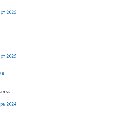
рт 2025
рт 2025
ка
раны.
ндии и
рь 2024