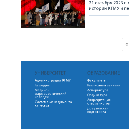
21 октября 2023 г
истории КГМУ и п
«
УНИВЕРСИТЕТ
ОБРАЗОВАНИЕ
Администрация КГМУ
Факультеты
Кафедры
Расписания занятий
Медико-
Аспирантура
фармацевтический
Ординатура
колледж
Аккредитация
Система менеджмента
специалистов
качества
Довузовская
подготовка