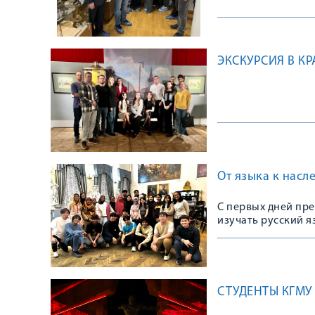
ЭКСКУРСИЯ В К
От языка к насл
С первых дней пр
изучать русский я
Обучающиеся Межд
с Мальдив познако
СТУДЕНТЫ КГМУ