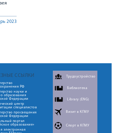
зея
рь 2023
ЕЗНЫЕ ССЫЛКИ
Трудоустройство
терство
оохранения РФ
Библиотека
ерство науки и
го образования
йской Федерации
Library (ENG)
ический центр
итации специалистов
Визит в КГМУ
терство просвещения
йской Федерации
альный портал
йское образование»
Спорт в КГМУ
я электронная