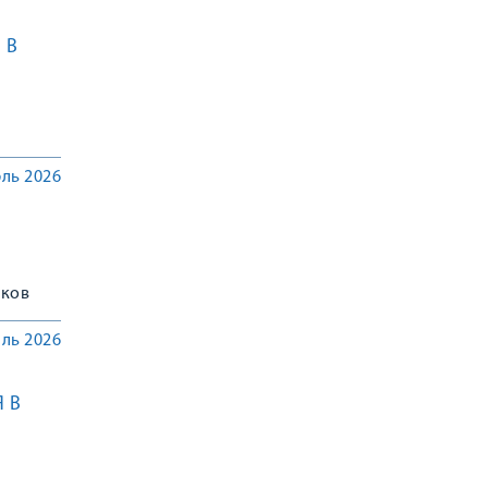
 В
ль 2026
иков
ль 2026
 В