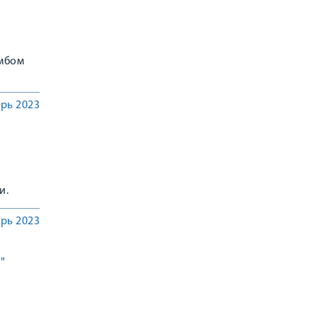
омбом
рь 2023
и.
рь 2023
"