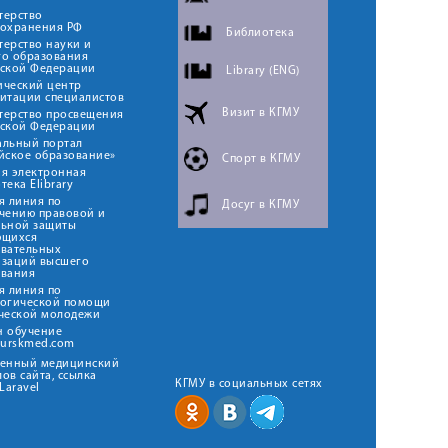
терство
оохранения РФ
Библиотека
ерство науки и
го образования
йской Федерации
Library (ENG)
ический центр
итации специалистов
Визит в КГМУ
терство просвещения
йской Федерации
альный портал
йское образование»
Спорт в КГМУ
я электронная
тека Elibrary
я линия по
Досуг в КГМУ
чению правовой и
льной защиты
ющихся
овательных
изаций высшего
ования
я линия по
логической помощи
ческой молодежи
н обучение
kurskmed.com
твенный медицинский
ов сайта, ссылка
КГМУ в социальных сетях
Laravel