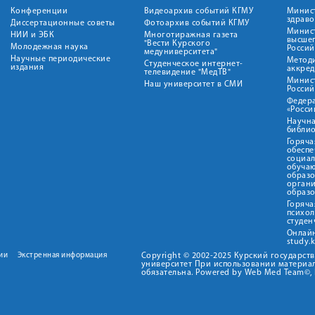
Конференции
Видеоархив событий КГМУ
Минис
здрав
Диссертационные советы
Фотоархив событий КГМУ
Минист
НИИ и ЭБК
Многотиражная газета
высше
"Вести Курского
Молодежная наука
Росси
медуниверситета"
Научные периодические
Метод
Студенческое интернет-
издания
аккред
телевидение "МедТВ"
Минис
Наш университет в СМИ
Росси
Федер
«Росси
Научна
библио
Горяча
обеспе
социа
обуча
образ
орган
образ
Горяча
психо
студен
Онлай
study.
ии
Экстренная информация
Copyright © 2002-2025 Курский государс
университет При использовании материал
обязательна. Powered by Web Med Team©, 