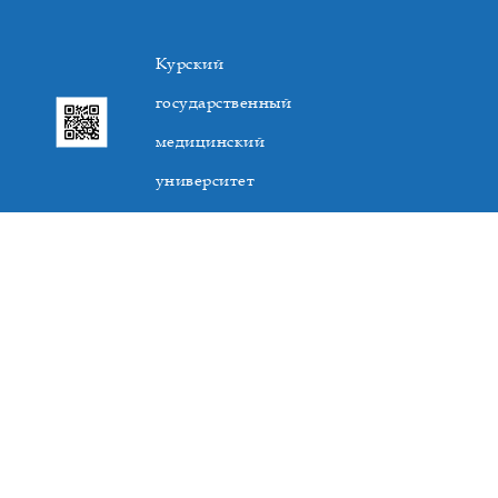
Курский
государственный
медицинский
университет