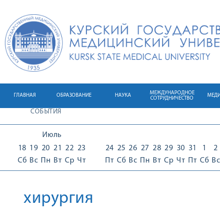
МЕЖДУНАРОДНОЕ
ГЛАВНАЯ
ОБРАЗОВАНИЕ
НАУКА
МЕД
СОТРУДНИЧЕСТВО
СОБЫТИЯ
Июль
18
19
20
21
22
23
24
25
26
27
28
29
30
31
1
2
Сб
Вс
Пн
Вт
Ср
Чт
Пт
Сб
Вс
Пн
Вт
Ср
Чт
Пт
Сб
Вс
хирургия