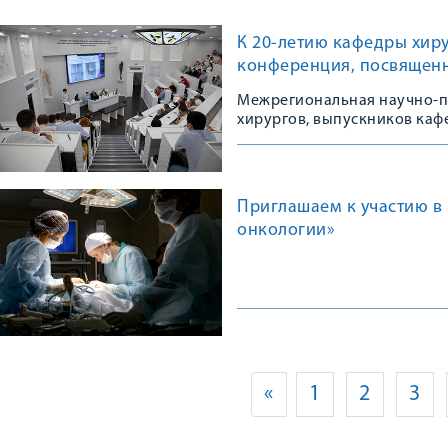
К 20-летию кафедры хир
конференция, посвящен
Межрегиональная научно-п
хирургов, выпускников каф
Приглашаем к участию в
онкологии»
«
1
2
3