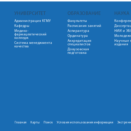
УНИВЕРСИТЕТ
ОБРАЗОВАНИЕ
НАУКА
Администрация КГМУ
Факультеты
Конфере
Кафедры
Расписания занятий
Диссерта
Медико-
Аспирантура
НИИ и ЭБ
фармацевтический
Ординатура
Молодежн
колледж
Аккредитация
Научные 
Система менеджмента
специалистов
издания
качества
Довузовская
подготовка
Главная
Карты
Поиск
Условия использования информации
Экстрен