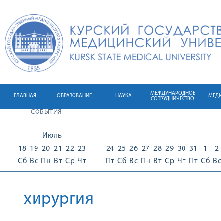
МЕЖДУНАРОДНОЕ
ГЛАВНАЯ
ОБРАЗОВАНИЕ
НАУКА
МЕД
СОТРУДНИЧЕСТВО
СОБЫТИЯ
Июль
18
19
20
21
22
23
24
25
26
27
28
29
30
31
1
2
Сб
Вс
Пн
Вт
Ср
Чт
Пт
Сб
Вс
Пн
Вт
Ср
Чт
Пт
Сб
Вс
хирургия