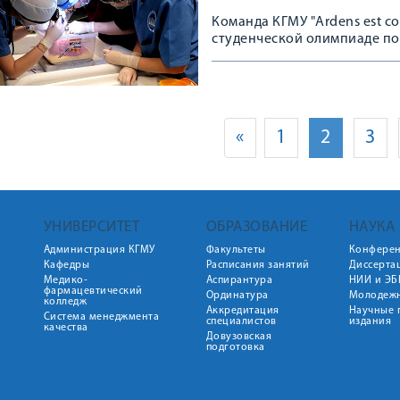
Команда КГМУ "Ardens est co
студенческой олимпиаде по
«
1
2
3
УНИВЕРСИТЕТ
ОБРАЗОВАНИЕ
НАУКА
Администрация КГМУ
Факультеты
Конфере
Кафедры
Расписания занятий
Диссерта
Медико-
Аспирантура
НИИ и ЭБ
фармацевтический
Ординатура
Молодежн
колледж
Аккредитация
Научные 
Система менеджмента
специалистов
издания
качества
Довузовская
подготовка