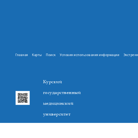
Главная
Карты
Поиск
Условия использования информации
Экстрен
Курский
государственный
медицинский
университет