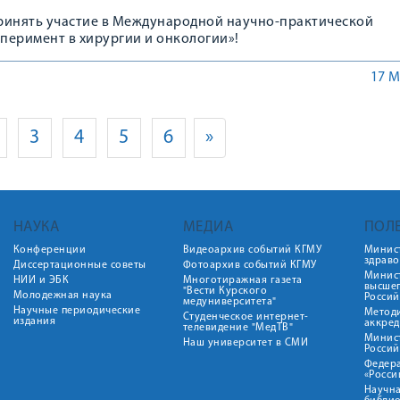
ринять участие в Международной научно-практической
перимент в хирургии и онкологии»!
17 М
3
4
5
6
»
НАУКА
МЕДИА
ПОЛ
Конференции
Видеоархив событий КГМУ
Минис
здрав
Диссертационные советы
Фотоархив событий КГМУ
Минист
НИИ и ЭБК
Многотиражная газета
высше
"Вести Курского
Молодежная наука
Росси
медуниверситета"
Научные периодические
Метод
Студенческое интернет-
издания
аккред
телевидение "МедТВ"
Минис
Наш университет в СМИ
Росси
Федер
«Росси
Научна