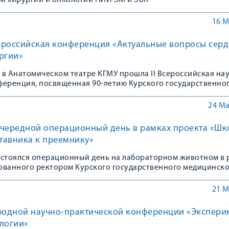
й хирургии и онкологии НИИ ЭМ и ЭБК
16 М
сероссийская конференция «Актуальные вопросы серд
ргии»
а в Анатомическом театре КГМУ прошла II Всероссийская на
ференция, посвященная 90-летию Курского государственно
верситета.
24 Ма
очередной операционный день в рамках проекта «Шк
ставника к преемнику»
остоялся операционный день на лабораторном животном в 
ованного ректором Курского государственного медицинск
тором Анатольевичем Лазаренко
21 М
одной научно-практической конференции «Экспери
логии»