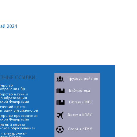
ай 2024
ЕЗНЫЕ ССЫЛКИ
Трудоустройство
терство
оохранения РФ
Библиотека
ерство науки и
го образования
йской Федерации
Library (ENG)
ический центр
итации специалистов
Визит в КГМУ
терство просвещения
йской Федерации
альный портал
йское образование»
Спорт в КГМУ
я электронная