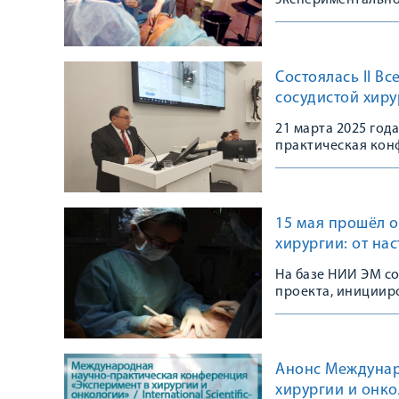
экспериментально
Состоялась II В
сосудистой хиру
21 марта 2025 год
практическая кон
медицинского уни
15 мая прошёл 
хирургии: от на
На базе НИИ ЭМ с
проекта, инициир
университета Вик
Анонс Междунар
хирургии и онко