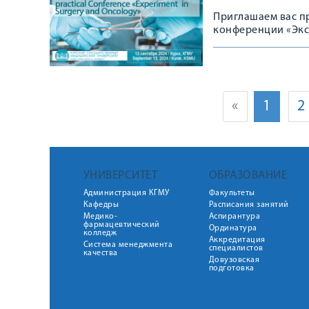
Приглашаем вас п
конференции «Экс
«
1
2
УНИВЕРСИТЕТ
ОБРАЗОВАНИЕ
Администрация КГМУ
Факультеты
Кафедры
Расписания занятий
Медико-
Аспирантура
фармацевтический
Ординатура
колледж
Аккредитация
Система менеджмента
специалистов
качества
Довузовская
подготовка