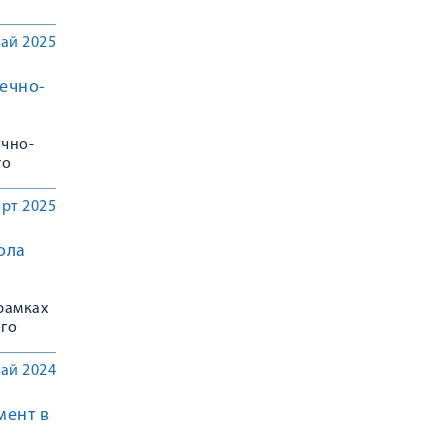
ай 2025
ечно-
учно-
го
рт 2025
ола
рамках
ого
ай 2024
мент в