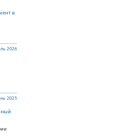
мент в
ль 2026
нь 2025
нный
рии