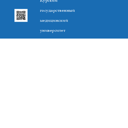
Курский
государственный
медицинский
университет