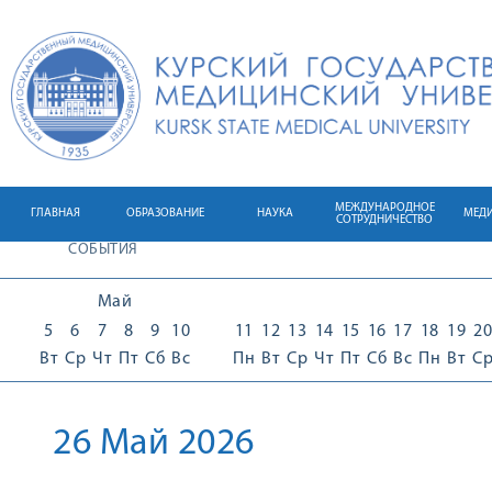
МЕЖДУНАРОДНОЕ
ГЛАВНАЯ
ОБРАЗОВАНИЕ
НАУКА
МЕД
СОТРУДНИЧЕСТВО
СОБЫТИЯ
Май
5
6
7
8
9
10
11
12
13
14
15
16
17
18
19
20
Вт
Ср
Чт
Пт
Сб
Вс
Пн
Вт
Ср
Чт
Пт
Сб
Вс
Пн
Вт
С
26 Май 2026