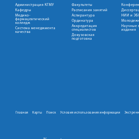
Администрация КГМУ
Факультеты
Конфере
Кафедры
Расписания занятий
Диссерта
Медико-
Аспирантура
НИИ и ЭБ
фармацевтический
Ординатура
Молодежн
колледж
Аккредитация
Научные 
Система менеджмента
специалистов
издания
качества
Довузовская
подготовка
Главная
Карты
Поиск
Условия использования информации
Экстрен