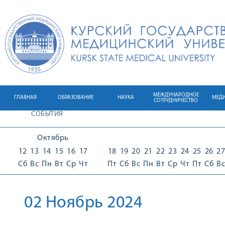
МЕЖДУНАРОДНОЕ
ГЛАВНАЯ
ОБРАЗОВАНИЕ
НАУКА
МЕД
СОТРУДНИЧЕСТВО
СОБЫТИЯ
Октябрь
12
13
14
15
16
17
18
19
20
21
22
23
24
25
26
27
Сб
Вс
Пн
Вт
Ср
Чт
Пт
Сб
Вс
Пн
Вт
Ср
Чт
Пт
Сб
Вс
02 Ноябрь 2024