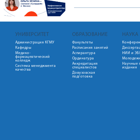
УНИВЕРСИТЕТ
ОБРАЗОВАНИЕ
НАУКА
Администрация КГМУ
Факультеты
Конфере
Кафедры
Расписания занятий
Диссерта
Медико-
Аспирантура
НИИ и ЭБ
фармацевтический
Ординатура
Молодежн
колледж
Аккредитация
Научные 
Система менеджмента
специалистов
издания
качества
Довузовская
подготовка