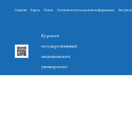
Главная
Карты
Поиск
Условия использования информации
Экстрен
Курский
государственный
медицинский
университет