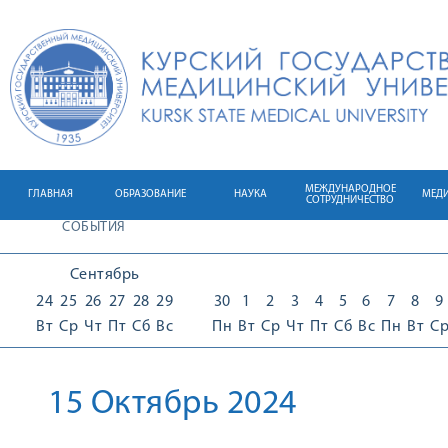
МЕЖДУНАРОДНОЕ
ГЛАВНАЯ
ОБРАЗОВАНИЕ
НАУКА
МЕД
СОТРУДНИЧЕСТВО
СОБЫТИЯ
Сентябрь
24
25
26
27
28
29
30
1
2
3
4
5
6
7
8
9
Вт
Ср
Чт
Пт
Сб
Вс
Пн
Вт
Ср
Чт
Пт
Сб
Вс
Пн
Вт
С
15 Октябрь 2024