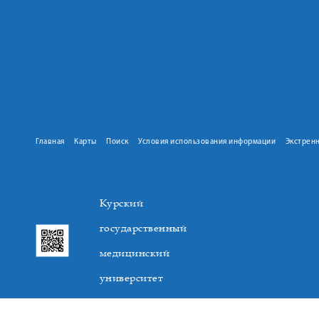
Главная
Карты
Поиск
Условия использования информации
Экстрен
Курский
государственный
медицинский
университет