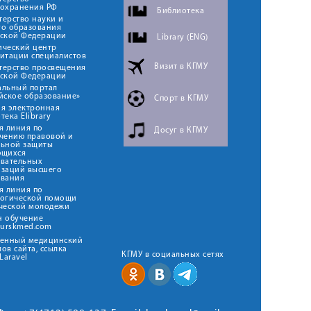
оохранения РФ
Библиотека
ерство науки и
го образования
йской Федерации
Library (ENG)
ический центр
итации специалистов
Визит в КГМУ
терство просвещения
йской Федерации
альный портал
йское образование»
Спорт в КГМУ
я электронная
тека Elibrary
я линия по
Досуг в КГМУ
чению правовой и
льной защиты
ющихся
овательных
изаций высшего
ования
я линия по
логической помощи
ческой молодежи
н обучение
kurskmed.com
твенный медицинский
ов сайта, ссылка
КГМУ в социальных сетях
Laravel