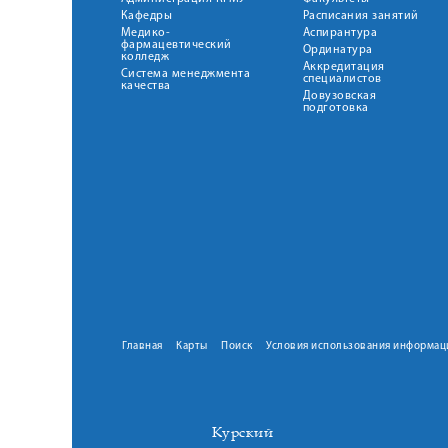
Кафедры
Расписания занятий
Медико-
Аспирантура
фармацевтический
Ординатура
колледж
Аккредитация
Система менеджмента
специалистов
качества
Довузовская
подготовка
Главная
Карты
Поиск
Условия использования информац
Курский