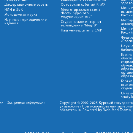
здрав
Диссертационные советы
Фотоархив событий КГМУ
Минист
НИИ и ЭБК
Многотиражная газета
высше
"Вести Курского
Молодежная наука
Росси
медуниверситета"
Научные периодические
Метод
Студенческое интернет-
издания
аккред
телевидение "МедТВ"
Минис
Наш университет в СМИ
Росси
Федер
«Росси
Научна
библио
Горяча
обеспе
социа
обуча
образ
орган
образ
Горяча
психо
студен
Онлай
study.
ии
Экстренная информация
Copyright © 2002-2025 Курский государс
университет При использовании материал
обязательна. Powered by Web Med Team©, 