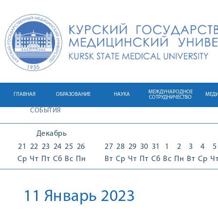
МЕЖДУНАРОДНОЕ
ГЛАВНАЯ
ОБРАЗОВАНИЕ
НАУКА
МЕД
СОТРУДНИЧЕСТВО
СОБЫТИЯ
Декабрь
21
22
23
24
25
26
27
28
29
30
31
1
2
3
4
5
Ср
Чт
Пт
Сб
Вс
Пн
Вт
Ср
Чт
Пт
Сб
Вс
Пн
Вт
Ср
Ч
11 Январь 2023