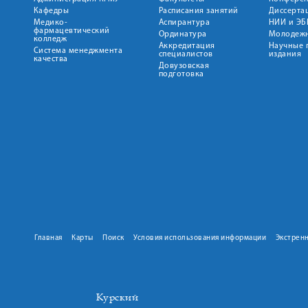
Кафедры
Расписания занятий
Диссерта
Медико-
Аспирантура
НИИ и ЭБ
фармацевтический
Ординатура
Молодежн
колледж
Аккредитация
Научные 
Система менеджмента
специалистов
издания
качества
Довузовская
подготовка
Главная
Карты
Поиск
Условия использования информации
Экстрен
Курский