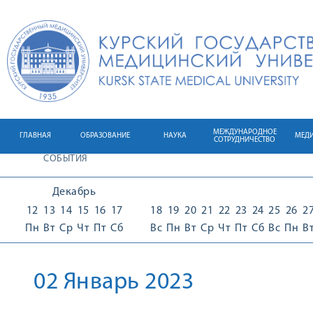
МЕЖДУНАРОДНОЕ
ГЛАВНАЯ
ОБРАЗОВАНИЕ
НАУКА
МЕД
СОТРУДНИЧЕСТВО
СОБЫТИЯ
Декабрь
12
13
14
15
16
17
18
19
20
21
22
23
24
25
26
2
Пн
Вт
Ср
Чт
Пт
Сб
Вс
Пн
Вт
Ср
Чт
Пт
Сб
Вс
Пн
В
02 Январь 2023