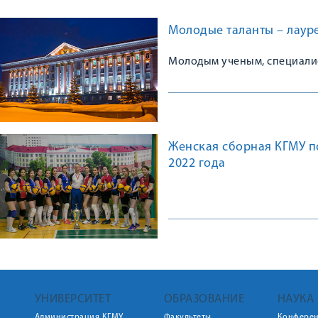
Молодые таланты – лаур
Молодым ученым, специали
Женская сборная КГМУ п
2022 года
УНИВЕРСИТЕТ
ОБРАЗОВАНИЕ
НАУКА
Администрация КГМУ
Факультеты
Конфере