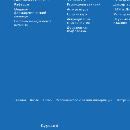
Кафедры
Расписания занятий
Диссерта
Медико-
Аспирантура
НИИ и ЭБ
фармацевтический
Ординатура
Молодежн
колледж
Аккредитация
Научные 
Система менеджмента
специалистов
издания
качества
Довузовская
подготовка
Главная
Карты
Поиск
Условия использования информации
Экстрен
Курский