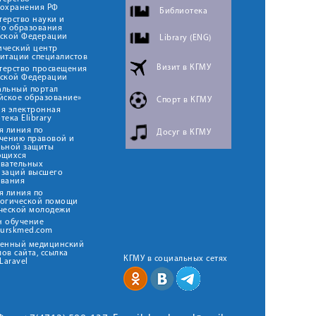
оохранения РФ
Библиотека
ерство науки и
го образования
йской Федерации
Library (ENG)
ический центр
итации специалистов
Визит в КГМУ
терство просвещения
йской Федерации
альный портал
йское образование»
Спорт в КГМУ
я электронная
тека Elibrary
я линия по
Досуг в КГМУ
чению правовой и
льной защиты
ющихся
овательных
изаций высшего
ования
я линия по
логической помощи
ческой молодежи
н обучение
kurskmed.com
твенный медицинский
ов сайта, ссылка
КГМУ в социальных сетях
Laravel