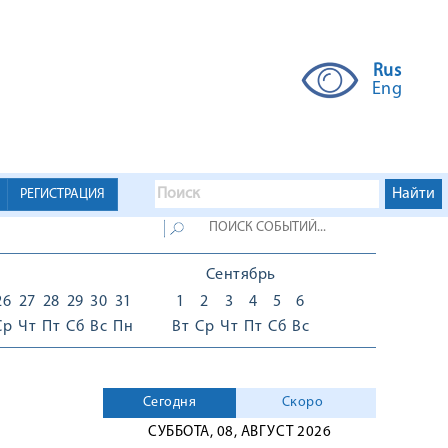
Rus
Eng
РЕГИСТРАЦИЯ
Сентябрь
26
27
28
29
30
31
1
2
3
4
5
6
Ср
Чт
Пт
Сб
Вс
Пн
Вт
Ср
Чт
Пт
Сб
Вс
Сегодня
Скоро
СУББОТА, 08, АВГУСТ 2026