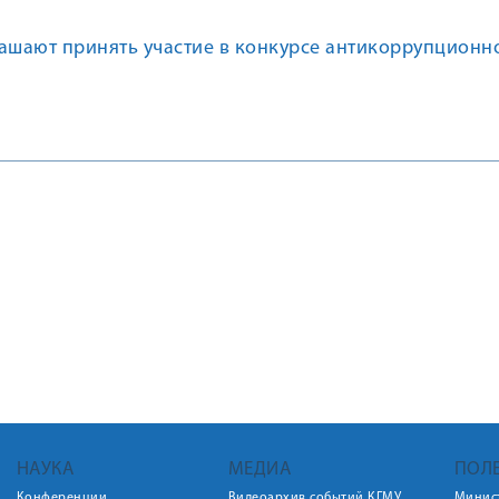
лашают принять участие в конкурсе антикоррупционн
НАУКА
МЕДИА
ПОЛ
Конференции
Видеоархив событий КГМУ
Минис