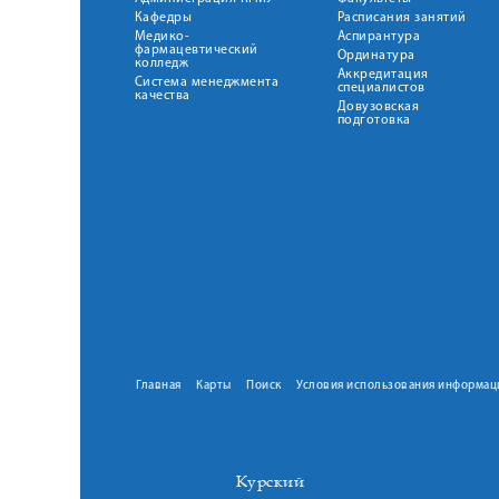
Кафедры
Расписания занятий
Медико-
Аспирантура
фармацевтический
Ординатура
колледж
Аккредитация
Система менеджмента
специалистов
качества
Довузовская
подготовка
Главная
Карты
Поиск
Условия использования информац
Курский