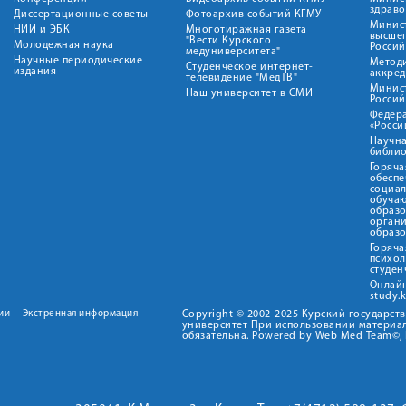
здрав
Диссертационные советы
Фотоархив событий КГМУ
Минист
НИИ и ЭБК
Многотиражная газета
высше
"Вести Курского
Молодежная наука
Росси
медуниверситета"
Научные периодические
Метод
Студенческое интернет-
издания
аккред
телевидение "МедТВ"
Минис
Наш университет в СМИ
Росси
Федер
«Росси
Научна
библио
Горяча
обеспе
социа
обуча
образ
орган
образ
Горяча
психо
студен
Онлай
study.
ии
Экстренная информация
Copyright © 2002-2025 Курский государс
университет При использовании материал
обязательна. Powered by Web Med Team©, 