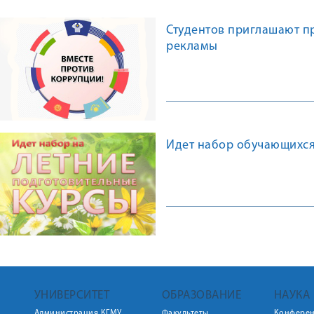
Студентов приглашают п
рекламы
Идет набор обучающихся
УНИВЕРСИТЕТ
ОБРАЗОВАНИЕ
НАУКА
Администрация КГМУ
Факультеты
Конфере