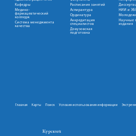
Кафедры
Расписания занятий
Диссерта
Медико-
Аспирантура
НИИ и ЭБ
фармацевтический
Ординатура
Молодежн
колледж
Аккредитация
Научные 
Система менеджмента
специалистов
издания
качества
Довузовская
подготовка
Главная
Карты
Поиск
Условия использования информации
Экстрен
Курский