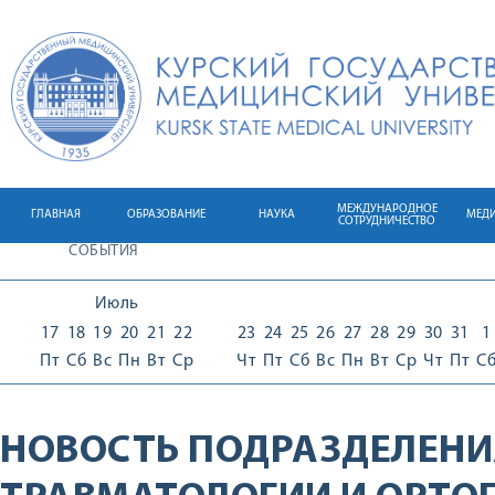
МЕЖДУНАРОДНОЕ
ГЛАВНАЯ
ОБРАЗОВАНИЕ
НАУКА
МЕД
СОТРУДНИЧЕСТВО
СОБЫТИЯ
Июль
17
18
19
20
21
22
23
24
25
26
27
28
29
30
31
1
Пт
Сб
Вс
Пн
Вт
Ср
Чт
Пт
Сб
Вс
Пн
Вт
Ср
Чт
Пт
С
НОВОСТЬ ПОДРАЗДЕЛЕНИ