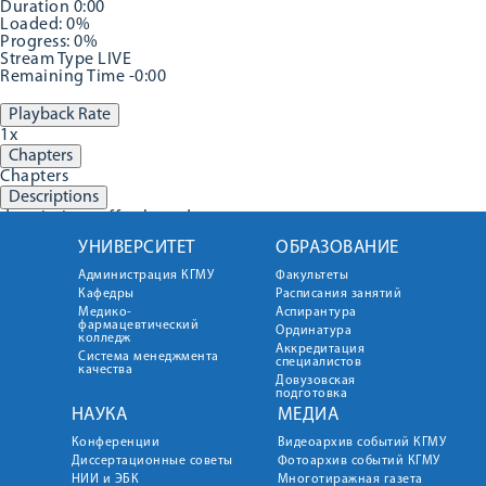
Duration
0:00
Loaded
: 0%
Progress
: 0%
Stream Type
LIVE
Remaining Time
-0:00
Playback Rate
1x
Chapters
Chapters
Descriptions
descriptions off
, selected
Subtitles
УНИВЕРСИТЕТ
ОБРАЗОВАНИЕ
captions and subtitles off
, selected
Администрация КГМУ
Факультеты
Audio Track
Кафедры
Расписания занятий
Fullscreen
Медико-
Аспирантура
фармацевтический
Ординатура
This is a modal window.
колледж
Аккредитация
Система менеджмента
специалистов
No compatible source was found for this media.
качества
Довузовская
подготовка
Beginning of dialog window. Escape will cancel and close the
НАУКА
МЕДИА
Text
Конференции
Видеоархив событий КГМУ
Color
Transparency
Диссертационные советы
Фотоархив событий КГМУ
Background
НИИ и ЭБК
Многотиражная газета