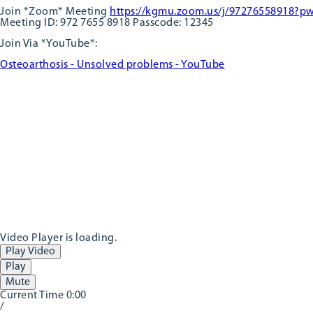
Join *Zoom* Meeting
https://kgmu.zoom.us/j/97276558918
Meeting ID: 972 7655 8918 Passcode: 12345
Join Via *YouTube*:
Osteoarthosis - Unsolved problems - YouTube
Video Player is loading.
Play Video
Play
Mute
Current Time
0:00
/