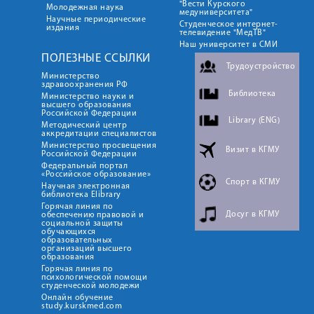
"Вести Курского
Color
Transparency
Молодежная наука
медуниверситета"
Window
Научные периодические
Студенческое интернет-
издания
Color
Transparency
телевидение "МедТВ"
Font Size
Наш университет в СМИ
ПОЛЕЗНЫЕ ССЫЛКИ
Трудоустройство
Text Edge Style
Министерство
здравоохранения РФ
Font Family
Библиотека
Министерство науки и
высшего образования
Российской Федерации
Library (ENG)
Reset
restore all settings to the default values
Done
Методический центр
аккредитации специалистов
Close Modal Dialog
Министерство просвещения
Визит в КГМУ
Российской Федерации
End of dialog window.
Федеральный портал
«Российское образование»
Спорт в КГМУ
Научная электронная
библиотека Elibrary
Горячая линия по
Досуг в КГМУ
обеспечению правовой и
социальной защиты
обучающихся
образовательных
организаций высшего
образования
Горячая линия по
психологической помощи
студенческой молодежи
Онлайн обучение
study.kurskmed.com