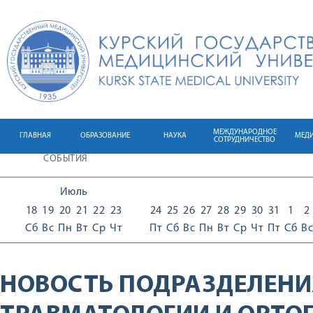
МЕЖДУНАРОДНОЕ
ГЛАВНАЯ
ОБРАЗОВАНИЕ
НАУКА
МЕД
СОТРУДНИЧЕСТВО
СОБЫТИЯ
Июль
18
19
20
21
22
23
24
25
26
27
28
29
30
31
1
2
Сб
Вс
Пн
Вт
Ср
Чт
Пт
Сб
Вс
Пн
Вт
Ср
Чт
Пт
Сб
Вс
НОВОСТЬ ПОДРАЗДЕЛЕНИ