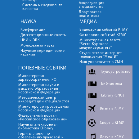
колледж
Аккредитация
Система менеджмента
специалистов
качества
Довузовская
подготовка
НАУКА
МЕДИА
Конференции
Видеоархив событий КГМУ
Диссертационные советы
Фотоархив событий КГМУ
НИИ и ЭБК
Многотиражная газета
"Вести Курского
Молодежная наука
медуниверситета"
Научные периодические
Студенческое интернет-
издания
телевидение "МедТВ"
Наш университет в СМИ
ПОЛЕЗНЫЕ ССЫЛКИ
Трудоустройство
Министерство
здравоохранения РФ
Библиотека
Министерство науки и
высшего образования
Российской Федерации
Library (ENG)
Методический центр
аккредитации специалистов
Министерство просвещения
Визит в КГМУ
Российской Федерации
Федеральный портал
«Российское образование»
Спорт в КГМУ
Научная электронная
библиотека Elibrary
Горячая линия по
Досуг в КГМУ
обеспечению правовой и