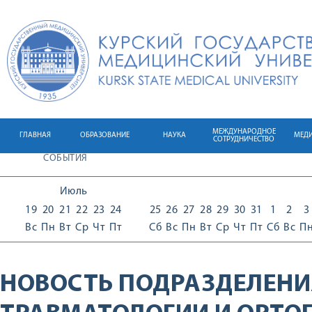
МЕЖДУНАРОДНОЕ
ГЛАВНАЯ
ОБРАЗОВАНИЕ
НАУКА
МЕД
СОТРУДНИЧЕСТВО
СОБЫТИЯ
Июль
19
20
21
22
23
24
25
26
27
28
29
30
31
1
2
3
Вс
Пн
Вт
Ср
Чт
Пт
Сб
Вс
Пн
Вт
Ср
Чт
Пт
Сб
Вс
П
НОВОСТЬ ПОДРАЗДЕЛЕНИ