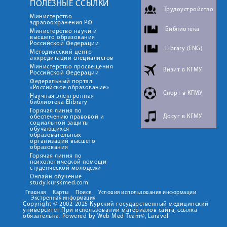
ПОЛЕЗНЫЕ ССЫЛКИ
Трудоустройство
Министерство
здравоохранения РФ
Библиотека
Министерство науки и
высшего образования
Российской Федерации
Library (ENG)
Методический центр
аккредитации специалистов
Министерство просвещения
Визит в КГМУ
Российской Федерации
Федеральный портал
«Российское образование»
Спорт в КГМУ
Научная электронная
библиотека Elibrary
Горячая линия по
Досуг в КГМУ
обеспечению правовой и
социальной защиты
обучающихся
образовательных
организаций высшего
образования
Горячая линия по
психологической помощи
студенческой молодежи
Онлайн обучение
study.kurskmed.com
Главная
Карты
Поиск
Условия использования информации
Экстренная информация
Copyright © 2002-2025 Курский государственный медицинский
университет При использовании материалов сайта, ссылка
обязательна. Powered by Web Med Team©, Laravel