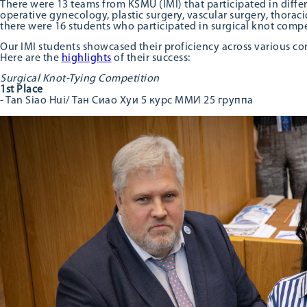
There were 13 teams from KSMU (IMI) that participated in diffe
operative gynecology, plastic surgery, vascular surgery, thoraci
there were 16 students who participated in surgical knot compe
Our IMI students showcased their proficiency across various co
Here are the
highlights
of their success:
Surgical Knot-Tying Competition
1st Place
- Tan Siao Hui/ Тан Сиао Хуи 5 курс ММИ 25 группа