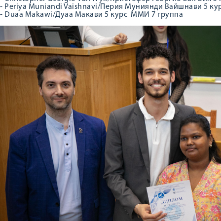
- Periya Muniandi Vaishnavi/Перия Муниянди Вайшнави 5 к
- Duaa Makawi/Дуаа Макави 5 курс ММИ 7 группа