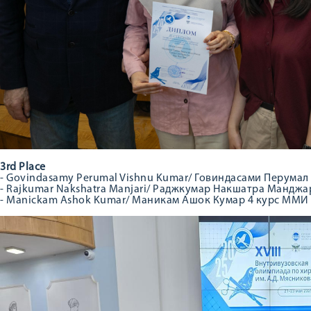
3rd Place
- Govindasamy Perumal Vishnu Kumar/ Говиндасами Перумал
- Rajkumar Nakshatra Manjari/ Раджкумар Накшатра Манджа
- Manickam Ashok Kumar/ Маникам Ашок Кумар 4 курс ММИ 