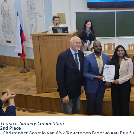
Thoracic Surgery Competition
2nd Place
- Christopher Georgio van Wyk/Кристофер Георгио ван Вик 