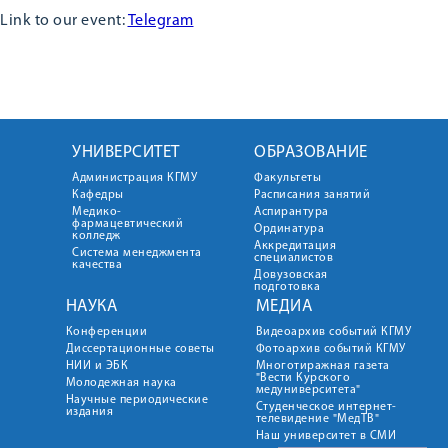
Link to our event:
Telegram
УНИВЕРСИТЕТ
ОБРАЗОВАНИЕ
Администрация КГМУ
Факультеты
Кафедры
Расписания занятий
Медико-
Аспирантура
фармацевтический
Ординатура
колледж
Аккредитация
Система менеджмента
специалистов
качества
Довузовская
подготовка
НАУКА
МЕДИА
Конференции
Видеоархив событий КГМУ
Диссертационные советы
Фотоархив событий КГМУ
НИИ и ЭБК
Многотиражная газета
"Вести Курского
Молодежная наука
медуниверситета"
Научные периодические
Студенческое интернет-
издания
телевидение "МедТВ"
Наш университет в СМИ