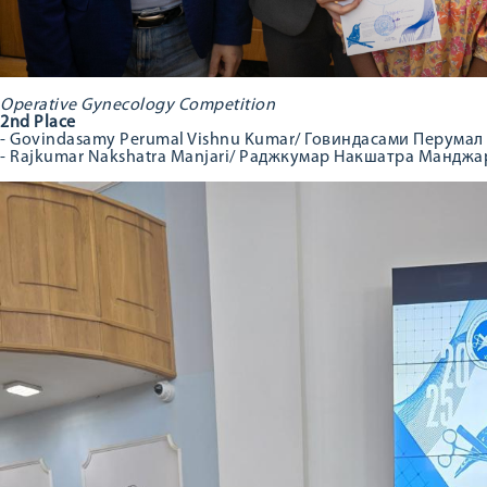
Operative Gynecology Competition
2nd Place
- Govindasamy Perumal Vishnu Kumar/ Говиндасами Перумал
- Rajkumar Nakshatra Manjari/ Раджкумар Накшатра Манджа