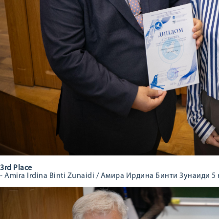
3rd Place
- Amira Irdina Binti Zunaidi / Амира Ирдина Бинти Зунаиди 