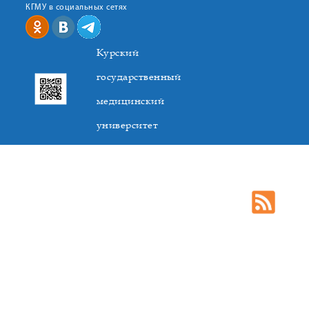
КГМУ в социальных сетях
Курский
государственный
медицинский
университет
305041. К.Маркса,3, г. Курск. Тел. +7(4712) 588-137. Факс
+7(4712) 588-137. E-mail: kurskmed@mail.ru