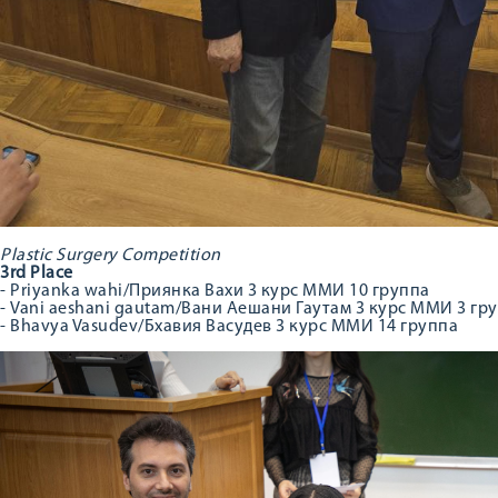
Plastic Surgery Competition
3rd Place
- Priyanka wahi/Приянка Вахи 3 курс ММИ 10 группа
- Vani aeshani gautam/Вани Аешани Гаутам 3 курс ММИ 3 гр
- Bhavya Vasudev/Бхавия Васудев 3 курс ММИ 14 группа