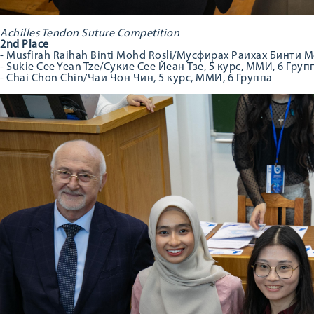
Achilles Tendon Suture Competition
2nd Place
- Musfirah Raihah Binti Mohd Rosli/Мусфирах Раихах Бинти М
- Sukie Cee Yean Tze/Сукие Сее Йеан Тзе, 5 курс, ММИ, 6 Груп
- Chai Chon Chin/Чаи Чон Чин, 5 курс, ММИ, 6 Группa