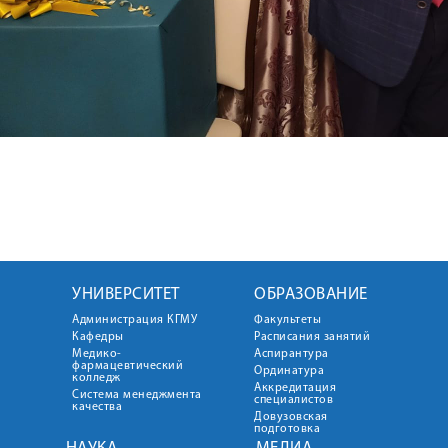
УНИВЕРСИТЕТ
ОБРАЗОВАНИЕ
Администрация КГМУ
Факультеты
Кафедры
Расписания занятий
Медико-
Аспирантура
фармацевтический
Ординатура
колледж
Аккредитация
Система менеджмента
специалистов
качества
Довузовская
подготовка