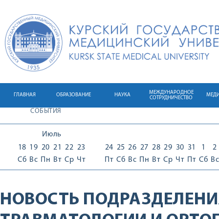
МЕЖДУНАРОДНОЕ
ГЛАВНАЯ
ОБРАЗОВАНИЕ
НАУКА
МЕД
СОТРУДНИЧЕСТВО
СОБЫТИЯ
Июль
18
19
20
21
22
23
24
25
26
27
28
29
30
31
1
2
Сб
Вс
Пн
Вт
Ср
Чт
Пт
Сб
Вс
Пн
Вт
Ср
Чт
Пт
Сб
Вс
НОВОСТЬ ПОДРАЗДЕЛЕНИ