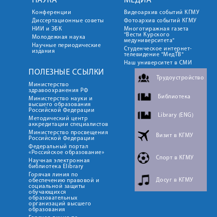
НАУКА
МЕДИА
Конференции
Видеоархив событий КГМУ
Диссертационные советы
Фотоархив событий КГМУ
НИИ и ЭБК
Многотиражная газета
"Вести Курского
Молодежная наука
медуниверситета"
Научные периодические
Студенческое интернет-
издания
телевидение "МедТВ"
Наш университет в СМИ
ПОЛЕЗНЫЕ ССЫЛКИ
Трудоустройство
Министерство
здравоохранения РФ
Библиотека
Министерство науки и
высшего образования
Российской Федерации
Library (ENG)
Методический центр
аккредитации специалистов
Министерство просвещения
Визит в КГМУ
Российской Федерации
Федеральный портал
«Российское образование»
Спорт в КГМУ
Научная электронная
библиотека Elibrary
Горячая линия по
Досуг в КГМУ
обеспечению правовой и
социальной защиты
обучающихся
образовательных
организаций высшего
образования