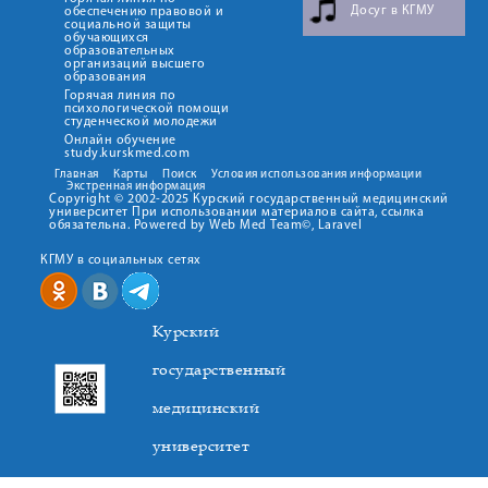
Досуг в КГМУ
обеспечению правовой и
социальной защиты
обучающихся
образовательных
организаций высшего
образования
Горячая линия по
психологической помощи
студенческой молодежи
Онлайн обучение
study.kurskmed.com
Главная
Карты
Поиск
Условия использования информации
Экстренная информация
Copyright © 2002-2025 Курский государственный медицинский
университет При использовании материалов сайта, ссылка
обязательна. Powered by Web Med Team©, Laravel
КГМУ в социальных сетях
Курский
государственный
медицинский
университет