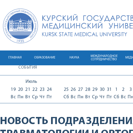
МЕЖДУНАРОДНОЕ
ГЛАВНАЯ
ОБРАЗОВАНИЕ
НАУКА
МЕД
СОТРУДНИЧЕСТВО
СОБЫТИЯ
Июль
19
20
21
22
23
24
25
26
27
28
29
30
31
1
2
3
Вс
Пн
Вт
Ср
Чт
Пт
Сб
Вс
Пн
Вт
Ср
Чт
Пт
Сб
Вс
П
НОВОСТЬ ПОДРАЗДЕЛЕНИ