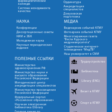
фармацевтический
Ординатура
колледж
Аккредитация
Система менеджмента
специалистов
качества
Довузовская
подготовка
НАУКА
МЕДИА
Конференции
Видеоархив событий КГМУ
Диссертационные советы
Фотоархив событий КГМУ
НИИ и ЭБК
Многотиражная газета
"Вести Курского
Молодежная наука
медуниверситета"
Научные периодические
Студенческое интернет-
издания
телевидение "МедТВ"
Наш университет в СМИ
ПОЛЕЗНЫЕ ССЫЛКИ
Трудоустройство
Министерство
здравоохранения РФ
Библиотека
Министерство науки и
высшего образования
Российской Федерации
Library (ENG)
Методический центр
аккредитации специалистов
Министерство просвещения
Визит в КГМУ
Российской Федерации
Федеральный портал
«Российское образование»
Спорт в КГМУ
Научная электронная
библиотека Elibrary
Горячая линия по