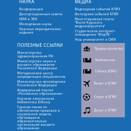
НАУКА
МЕДИА
Конференции
Видеоархив событий КГМУ
Диссертационные советы
Фотоархив событий КГМУ
НИИ и ЭБК
Многотиражная газета
"Вести Курского
Молодежная наука
медуниверситета"
Научные периодические
Студенческое интернет-
издания
телевидение "МедТВ"
Наш университет в СМИ
ПОЛЕЗНЫЕ ССЫЛКИ
Трудоустройство
Министерство
здравоохранения РФ
Библиотека
Министерство науки и
высшего образования
Российской Федерации
Library (ENG)
Методический центр
аккредитации специалистов
Министерство просвещения
Визит в КГМУ
Российской Федерации
Федеральный портал
«Российское образование»
Спорт в КГМУ
Научная электронная
библиотека Elibrary
Горячая линия по
Досуг в КГМУ
обеспечению правовой и
социальной защиты
обучающихся
образовательных
организаций высшего
образования