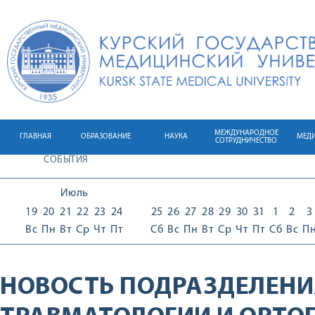
МЕЖДУНАРОДНОЕ
ГЛАВНАЯ
ОБРАЗОВАНИЕ
НАУКА
МЕД
СОТРУДНИЧЕСТВО
СОБЫТИЯ
Июль
19
20
21
22
23
24
25
26
27
28
29
30
31
1
2
3
Вс
Пн
Вт
Ср
Чт
Пт
Сб
Вс
Пн
Вт
Ср
Чт
Пт
Сб
Вс
П
НОВОСТЬ ПОДРАЗДЕЛЕНИ