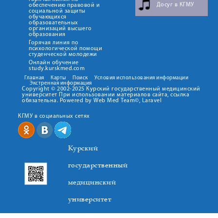
Досуг в КГМУ
обеспечению правовой и
социальной защиты
обучающихся
образовательных
организаций высшего
образования
Горячая линия по
психологической помощи
студенческой молодежи
Онлайн обучение
study.kurskmed.com
Главная
Карты
Поиск
Условия использования информации
Экстренная информация
Copyright © 2002-2025 Курский государственный медицинский
университет При использовании материалов сайта, ссылка
обязательна. Powered by Web Med Team©, Laravel
КГМУ в социальных сетях
Курский
государственный
медицинский
университет