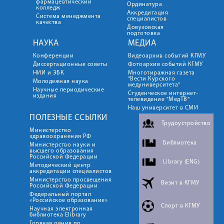
фармацевтический
Ординатура
колледж
Аккредитация
Система менеджмента
специалистов
качества
Довузовская
подготовка
НАУКА
МЕДИА
Конференции
Видеоархив событий КГМУ
Диссертационные советы
Фотоархив событий КГМУ
НИИ и ЭБК
Многотиражная газета
"Вести Курского
Молодежная наука
медуниверситета"
Научные периодические
Студенческое интернет-
издания
телевидение "МедТВ"
Наш университет в СМИ
ПОЛЕЗНЫЕ ССЫЛКИ
Трудоустройство
Министерство
здравоохранения РФ
Библиотека
Министерство науки и
высшего образования
Российской Федерации
Library (ENG)
Методический центр
аккредитации специалистов
Министерство просвещения
Визит в КГМУ
Российской Федерации
Федеральный портал
«Российское образование»
Спорт в КГМУ
Научная электронная
библиотека Elibrary
Горячая линия по