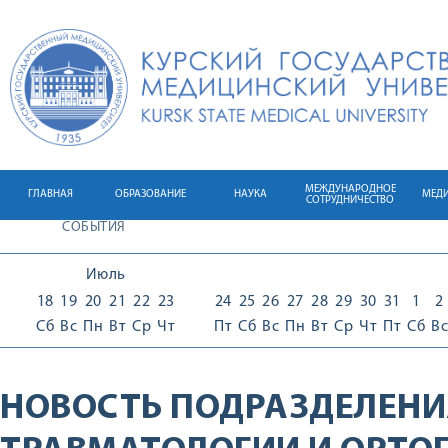
МЕЖДУНАРОДНОЕ
ГЛАВНАЯ
ОБРАЗОВАНИЕ
НАУКА
МЕД
СОТРУДНИЧЕСТВО
СОБЫТИЯ
Июль
18
19
20
21
22
23
24
25
26
27
28
29
30
31
1
2
Сб
Вс
Пн
Вт
Ср
Чт
Пт
Сб
Вс
Пн
Вт
Ср
Чт
Пт
Сб
Вс
НОВОСТЬ ПОДРАЗДЕЛЕНИ