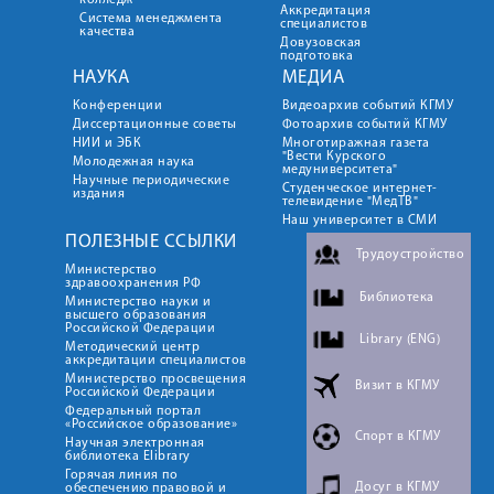
колледж
Аккредитация
Система менеджмента
специалистов
качества
Довузовская
подготовка
НАУКА
МЕДИА
Конференции
Видеоархив событий КГМУ
Диссертационные советы
Фотоархив событий КГМУ
НИИ и ЭБК
Многотиражная газета
"Вести Курского
Молодежная наука
медуниверситета"
Научные периодические
Студенческое интернет-
издания
телевидение "МедТВ"
Наш университет в СМИ
ПОЛЕЗНЫЕ ССЫЛКИ
Трудоустройство
Министерство
здравоохранения РФ
Библиотека
Министерство науки и
высшего образования
Российской Федерации
Library (ENG)
Методический центр
аккредитации специалистов
Министерство просвещения
Визит в КГМУ
Российской Федерации
Федеральный портал
«Российское образование»
Спорт в КГМУ
Научная электронная
библиотека Elibrary
Горячая линия по
Досуг в КГМУ
обеспечению правовой и