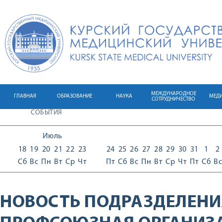
МЕЖДУНАРОДНОЕ
ГЛАВНАЯ
ОБРАЗОВАНИЕ
НАУКА
МЕД
СОТРУДНИЧЕСТВО
СОБЫТИЯ
Июль
18
19
20
21
22
23
24
25
26
27
28
29
30
31
1
2
Сб
Вс
Пн
Вт
Ср
Чт
Пт
Сб
Вс
Пн
Вт
Ср
Чт
Пт
Сб
Вс
НОВОСТЬ ПОДРАЗДЕЛЕНИ