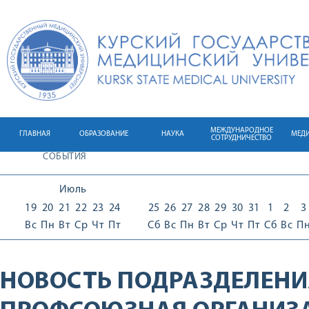
МЕЖДУНАРОДНОЕ
ГЛАВНАЯ
ОБРАЗОВАНИЕ
НАУКА
МЕД
СОТРУДНИЧЕСТВО
СОБЫТИЯ
Июль
19
20
21
22
23
24
25
26
27
28
29
30
31
1
2
3
Вс
Пн
Вт
Ср
Чт
Пт
Сб
Вс
Пн
Вт
Ср
Чт
Пт
Сб
Вс
П
НОВОСТЬ ПОДРАЗДЕЛЕНИ