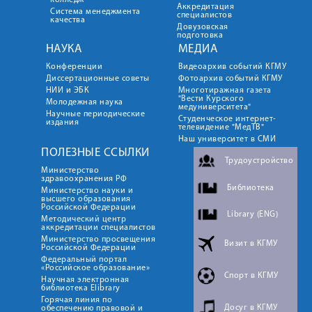
колледж
Аккредитация
Система менеджмента
специалистов
качества
Довузовская
подготовка
НАУКА
МЕДИА
Конференции
Видеоархив событий КГМУ
Диссертационные советы
Фотоархив событий КГМУ
НИИ и ЭБК
Многотиражная газета
"Вести Курского
Молодежная наука
медуниверситета"
Научные периодические
Студенческое интернет-
издания
телевидение "МедТВ"
Наш университет в СМИ
ПОЛЕЗНЫЕ ССЫЛКИ
Трудоустройство
Министерство
здравоохранения РФ
Библиотека
Министерство науки и
высшего образования
Российской Федерации
Library (ENG)
Методический центр
аккредитации специалистов
Министерство просвещения
Визит в КГМУ
Российской Федерации
Федеральный портал
«Российское образование»
Спорт в КГМУ
Научная электронная
библиотека Elibrary
Горячая линия по
Досуг в КГМУ
обеспечению правовой и