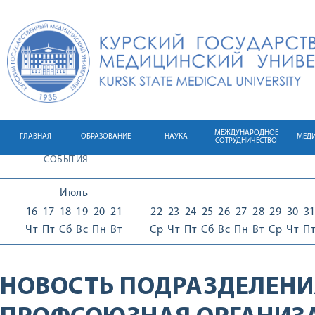
МЕЖДУНАРОДНОЕ
ГЛАВНАЯ
ОБРАЗОВАНИЕ
НАУКА
МЕД
СОТРУДНИЧЕСТВО
СОБЫТИЯ
Июль
16
17
18
19
20
21
22
23
24
25
26
27
28
29
30
3
Чт
Пт
Сб
Вс
Пн
Вт
Ср
Чт
Пт
Сб
Вс
Пн
Вт
Ср
Чт
П
НОВОСТЬ ПОДРАЗДЕЛЕНИ