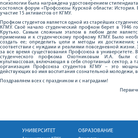
психологии была награждена удостоверением стипендиат
состоялся форум «Профсоюзы Курской области: История. 
участие 15 активистов от КГМУ.
Профком студентов является одной из старейших студенче
КГМУ. Своё начало студенческий профком берет в 1946 
Крутько. Самым сложным этапом в любом деле является
применима и к студенческому профкому КГМУ. Было необ
создать ее; определить цели и методы их достижения; 
соответствии с нуждами и реалиями повседневной жизни.
за все время существования Профсоюза в университете. В
студенческого профкома Охотниковым И.А. были со
культмассовая, включающая в себя спортивный сектор, а 
организация Профсоюза студентов КГМУ – это мощны
действующих во имя воспитания сознательной молодежи, 
Поздравляем всех с праздником и с наградами!
Первич
УНИВЕРСИТЕТ
ОБРАЗОВАНИЕ