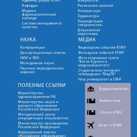
Администрация КГМУ
Факультеты
Кафедры
Расписания занятий
Медико-
Аспирантура
фармацевтический
Ординатура
колледж
Аккредитация
Система менеджмента
специалистов
качества
Довузовская
подготовка
НАУКА
МЕДИА
Конференции
Видеоархив событий КГМУ
Диссертационные советы
Фотоархив событий КГМУ
НИИ и ЭБК
Многотиражная газета
"Вести Курского
Молодежная наука
медуниверситета"
Научные периодические
Студенческое интернет-
издания
телевидение "МедТВ"
Наш университет в СМИ
ПОЛЕЗНЫЕ ССЫЛКИ
Трудоустройство
Министерство
здравоохранения РФ
Библиотека
Министерство науки и
высшего образования
Российской Федерации
Library (ENG)
Методический центр
аккредитации специалистов
Министерство просвещения
Визит в КГМУ
Российской Федерации
Федеральный портал
«Российское образование»