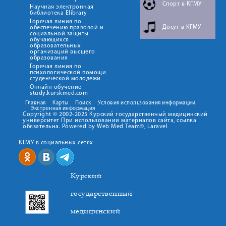
Спорт в КГМУ
Научная электронная
библиотека Elibrary
Горячая линия по
Досуг в КГМУ
обеспечению правовой и
социальной защиты
обучающихся
образовательных
организаций высшего
образования
Горячая линия по
психологической помощи
студенческой молодежи
Онлайн обучение
study.kurskmed.com
Главная
Карты
Поиск
Условия использования информации
Экстренная информация
Copyright © 2002-2025 Курский государственный медицинский
университет При использовании материалов сайта, ссылка
обязательна. Powered by Web Med Team©, Laravel
КГМУ в социальных сетях
Курский
государственный
медицинский