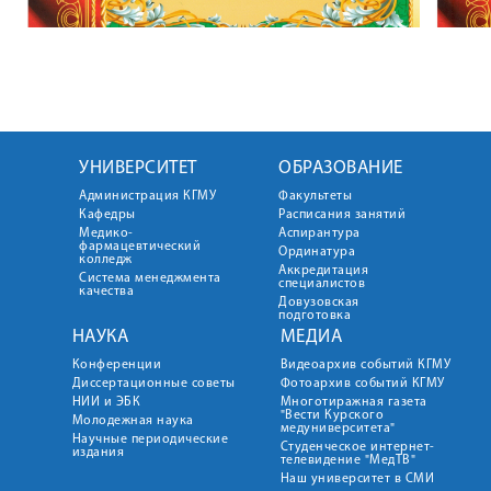
УНИВЕРСИТЕТ
ОБРАЗОВАНИЕ
Администрация КГМУ
Факультеты
Кафедры
Расписания занятий
Медико-
Аспирантура
фармацевтический
Ординатура
колледж
Аккредитация
Система менеджмента
специалистов
качества
Довузовская
подготовка
НАУКА
МЕДИА
Конференции
Видеоархив событий КГМУ
Диссертационные советы
Фотоархив событий КГМУ
НИИ и ЭБК
Многотиражная газета
"Вести Курского
Молодежная наука
медуниверситета"
Научные периодические
Студенческое интернет-
издания
телевидение "МедТВ"
Наш университет в СМИ