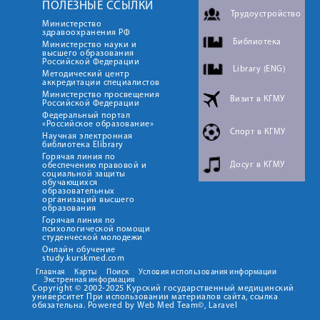
ПОЛЕЗНЫЕ ССЫЛКИ
Трудоустройство
Министерство
здравоохранения РФ
Библиотека
Министерство науки и
высшего образования
Российской Федерации
Library (ENG)
Методический центр
аккредитации специалистов
Министерство просвещения
Визит в КГМУ
Российской Федерации
Федеральный портал
«Российское образование»
Спорт в КГМУ
Научная электронная
библиотека Elibrary
Горячая линия по
Досуг в КГМУ
обеспечению правовой и
социальной защиты
обучающихся
образовательных
организаций высшего
образования
Горячая линия по
психологической помощи
студенческой молодежи
Онлайн обучение
study.kurskmed.com
Главная
Карты
Поиск
Условия использования информации
Экстренная информация
Copyright © 2002-2025 Курский государственный медицинский
университет При использовании материалов сайта, ссылка
обязательна. Powered by Web Med Team©, Laravel