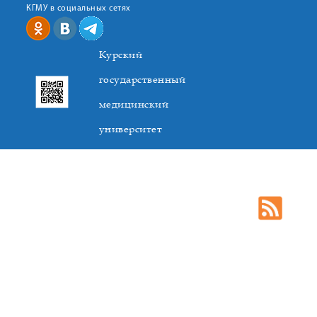
КГМУ в социальных сетях
Курский
государственный
медицинский
университет
305041. К.Маркса,3, г. Курск. Тел. +7(4712) 588-137. Факс
+7(4712) 588-137. E-mail: kurskmed@mail.ru