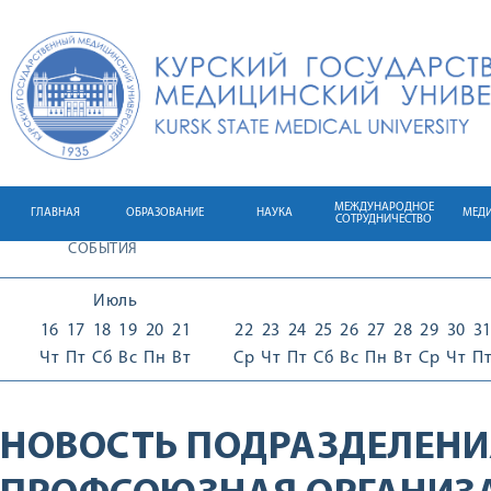
МЕЖДУНАРОДНОЕ
ГЛАВНАЯ
ОБРАЗОВАНИЕ
НАУКА
МЕД
СОТРУДНИЧЕСТВО
СОБЫТИЯ
Июль
16
17
18
19
20
21
22
23
24
25
26
27
28
29
30
3
Чт
Пт
Сб
Вс
Пн
Вт
Ср
Чт
Пт
Сб
Вс
Пн
Вт
Ср
Чт
П
НОВОСТЬ ПОДРАЗДЕЛЕНИ