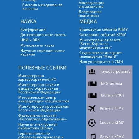
колледж
Аккредитация
Система менеджмента
специалистов
качества
Довузовская
подготовка
НАУКА
МЕДИА
Конференции
Видеоархив событий КГМУ
Диссертационные советы
Фотоархив событий КГМУ
НИИ и ЭБК
Многотиражная газета
"Вести Курского
Молодежная наука
медуниверситета"
Научные периодические
Студенческое интернет-
издания
телевидение "МедТВ"
Наш университет в СМИ
ПОЛЕЗНЫЕ ССЫЛКИ
Трудоустройство
Министерство
здравоохранения РФ
Библиотека
Министерство науки и
высшего образования
Российской Федерации
Library (ENG)
Методический центр
аккредитации специалистов
Министерство просвещения
Визит в КГМУ
Российской Федерации
Федеральный портал
«Российское образование»
Спорт в КГМУ
Научная электронная
библиотека Elibrary
Горячая линия по
Досуг в КГМУ
обеспечению правовой и