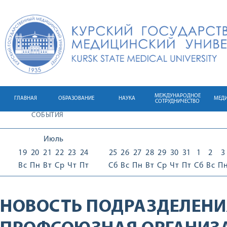
МЕЖДУНАРОДНОЕ
ГЛАВНАЯ
ОБРАЗОВАНИЕ
НАУКА
МЕД
СОТРУДНИЧЕСТВО
СОБЫТИЯ
Июль
19
20
21
22
23
24
25
26
27
28
29
30
31
1
2
3
Вс
Пн
Вт
Ср
Чт
Пт
Сб
Вс
Пн
Вт
Ср
Чт
Пт
Сб
Вс
П
НОВОСТЬ ПОДРАЗДЕЛЕНИ