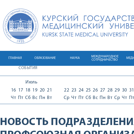
МЕЖДУНАРОДНОЕ
ГЛАВНАЯ
ОБРАЗОВАНИЕ
НАУКА
МЕД
СОТРУДНИЧЕСТВО
СОБЫТИЯ
Июль
16
17
18
19
20
21
22
23
24
25
26
27
28
29
30
3
Чт
Пт
Сб
Вс
Пн
Вт
Ср
Чт
Пт
Сб
Вс
Пн
Вт
Ср
Чт
П
НОВОСТЬ ПОДРАЗДЕЛЕНИ