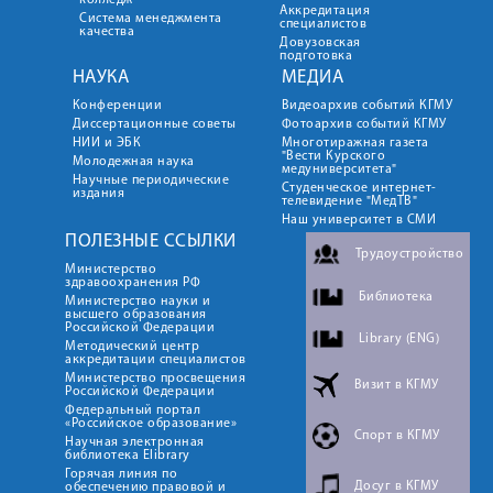
колледж
Аккредитация
Система менеджмента
специалистов
качества
Довузовская
подготовка
НАУКА
МЕДИА
Конференции
Видеоархив событий КГМУ
Диссертационные советы
Фотоархив событий КГМУ
НИИ и ЭБК
Многотиражная газета
"Вести Курского
Молодежная наука
медуниверситета"
Научные периодические
Студенческое интернет-
издания
телевидение "МедТВ"
Наш университет в СМИ
ПОЛЕЗНЫЕ ССЫЛКИ
Трудоустройство
Министерство
здравоохранения РФ
Библиотека
Министерство науки и
высшего образования
Российской Федерации
Library (ENG)
Методический центр
аккредитации специалистов
Министерство просвещения
Визит в КГМУ
Российской Федерации
Федеральный портал
«Российское образование»
Спорт в КГМУ
Научная электронная
библиотека Elibrary
Горячая линия по
Досуг в КГМУ
обеспечению правовой и