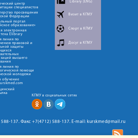
Library (ENG)
ический центр
итации специалистов
терство просвещения
Визит в КГМУ
йской Федерации
альный портал
йское образование»
Спорт в КГМУ
я электронная
тека Elibrary
я линия по
Досуг в КГМУ
чению правовой и
льной защиты
ющихся
овательных
изаций высшего
ования
я линия по
логической помощи
ческой молодежи
н обучение
kurskmed.com
ицинский
ылка
КГМУ в социальных сетях
2) 588-137. Факс +7(4712) 588-137. E-mail: kurskmed@mail.ru