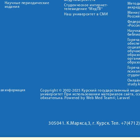
медуниверситета"
Научные периодические
Метод
Студенческое интернет-
издания
аккред
телевидение "МедТВ"
Минис
Наш университет в СМИ
Росси
Федер
«Росси
Научна
библио
Горяча
обеспе
социа
обуча
образ
орган
образ
Горяча
психо
студен
Онлай
study.
ная информация
Copyright © 2002-2025 Курский государственный мед
университет При использовании материалов сайта, сс
обязательна. Powered by Web Med Team©, Laravel
305041. К.Маркса,3, г. Курск. Тел. +7(471