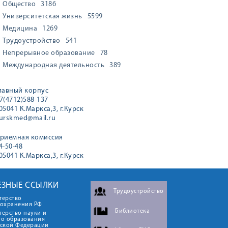
Общество
3186
Университетская жизнь
5599
Медицина
1269
Трудоустройство
541
Непрерывное образование
78
Международная деятельность
389
лавный корпус
7(4712)588-137
05041 К.Маркса,3, г.Курск
urskmed@mail.ru
риемная комиссия
4-50-48
05041 К.Маркса,3, г.Курск
ЕЗНЫЕ ССЫЛКИ
Трудоустройство
терство
оохранения РФ
Библиотека
ерство науки и
го образования
йской Федерации