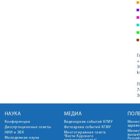
Г
+
3
k
П
7
3
НАУКА
МЕДИА
ПОЛ
Конференции
Видеоархив событий КГМУ
Минис
здрав
Диссертационные советы
Фотоархив событий КГМУ
Минист
НИИ и ЭБК
Многотиражная газета
высше
"Вести Курского
Молодежная наука
Росси