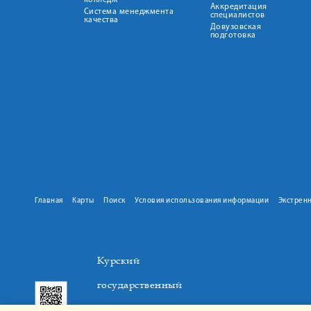
колледж
Аккредитация
Система менеджмента
специалистов
качества
Довузовская
подготовка
Главная
Карты
Поиск
Условия использования информации
Экстрен
Курский
государственный
медицинский