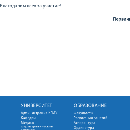
Благодарим всех за участие!
Первич
УНИВЕРСИТЕТ
ОБРАЗОВАНИЕ
Администрация КГМУ
Факультеты
Кафедры
Расписания занятий
Медико-
Аспирантура
фармацевтический
Ординатура