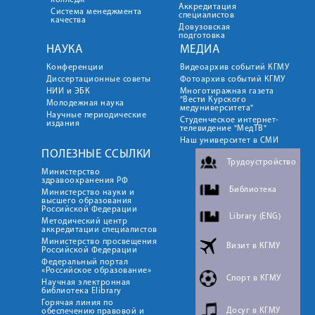
колледж
Аккредитация
Система менеджмента
специалистов
качества
Довузовская
подготовка
НАУКА
МЕДИА
Конференции
Видеоархив событий КГМУ
Диссертационные советы
Фотоархив событий КГМУ
НИИ и ЭБК
Многотиражная газета
"Вести Курского
Молодежная наука
медуниверситета"
Научные периодические
Студенческое интернет-
издания
телевидение "МедТВ"
Наш университет в СМИ
ПОЛЕЗНЫЕ ССЫЛКИ
Трудоустройство
Министерство
здравоохранения РФ
Библиотека
Министерство науки и
высшего образования
Российской Федерации
Library (ENG)
Методический центр
аккредитации специалистов
Министерство просвещения
Визит в КГМУ
Российской Федерации
Федеральный портал
«Российское образование»
Спорт в КГМУ
Научная электронная
библиотека Elibrary
Горячая линия по
Досуг в КГМУ
обеспечению правовой и