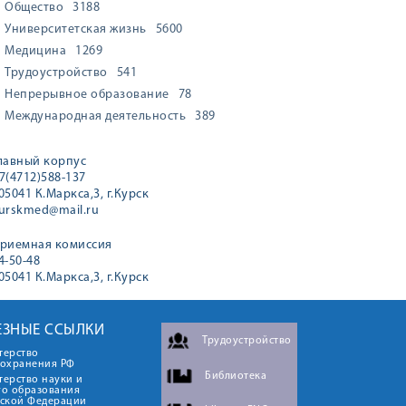
Общество
3188
Университетская жизнь
5600
Медицина
1269
Трудоустройство
541
Непрерывное образование
78
Международная деятельность
389
лавный корпус
7(4712)588-137
05041 К.Маркса,3, г.Курск
urskmed@mail.ru
риемная комиссия
4-50-48
05041 К.Маркса,3, г.Курск
ЕЗНЫЕ ССЫЛКИ
Трудоустройство
терство
оохранения РФ
Библиотека
ерство науки и
го образования
йской Федерации