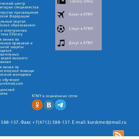
Library (ENG)
ический центр
итации специалистов
терство просвещения
Визит в КГМУ
йской Федерации
альный портал
йское образование»
Спорт в КГМУ
я электронная
тека Elibrary
я линия по
Досуг в КГМУ
чению правовой и
льной защиты
ющихся
овательных
изаций высшего
ования
я линия по
логической помощи
ческой молодежи
н обучение
kurskmed.com
ицинский
ылка
КГМУ в социальных сетях
2) 588-137. Факс +7(4712) 588-137. E-mail: kurskmed@mail.ru