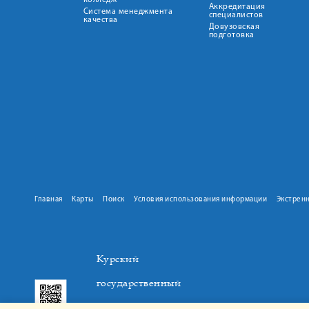
колледж
Аккредитация
Система менеджмента
специалистов
качества
Довузовская
подготовка
Главная
Карты
Поиск
Условия использования информации
Экстрен
Курский
государственный
медицинский