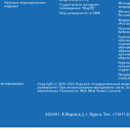
медуниверситета"
Научные периодические
Метод
Студенческое интернет-
издания
аккред
телевидение "МедТВ"
Минис
Наш университет в СМИ
Росси
Федер
«Росси
Научна
библио
Горяча
обеспе
социа
обуча
образ
орган
образ
Горяча
психо
студен
Онлай
study.
ная информация
Copyright © 2002-2025 Курский государственный мед
университет При использовании материалов сайта, сс
обязательна. Powered by Web Med Team©, Laravel
305041. К.Маркса,3, г. Курск. Тел. +7(471