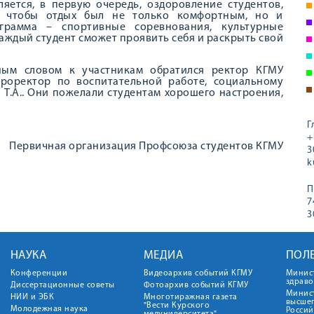
ляется, в первую очередь, оздоровление студентов,
е, чтобы отдых был не только комфортным, но и
рамма – спортивные соревнования, культурные
аждый студент сможет проявить себя и раскрыть свой
ным словом к участникам обратился ректор КГМУ
роректор по воспитательной работе, социальному
Т.А.. Они пожелали студентам хорошего настроения,
Г
+
Первичная организация Профсоюза студентов КГМУ
3
k
П
7
3
НАУКА
МЕДИА
ПОЛ
Конференции
Видеоархив событий КГМУ
Минис
здрав
Диссертационные советы
Фотоархив событий КГМУ
Минист
НИИ и ЭБК
Многотиражная газета
высше
"Вести Курского
Молодежная наука
Росси