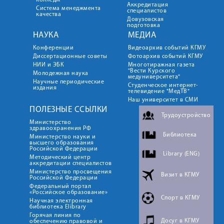
колледж
Аккредитация
Система менеджмента
специалистов
качества
Довузовская
подготовка
НАУКА
МЕДИА
Конференции
Видеоархив событий КГМУ
Диссертационные советы
Фотоархив событий КГМУ
НИИ и ЭБК
Многотиражная газета
"Вести Курского
Молодежная наука
медуниверситета"
Научные периодические
Студенческое интернет-
издания
телевидение "МедТВ"
Наш университет в СМИ
ПОЛЕЗНЫЕ ССЫЛКИ
Трудоустройство
Министерство
здравоохранения РФ
Библиотека
Министерство науки и
высшего образования
Российской Федерации
Library (ENG)
Методический центр
аккредитации специалистов
Министерство просвещения
Визит в КГМУ
Российской Федерации
Федеральный портал
«Российское образование»
Спорт в КГМУ
Научная электронная
библиотека Elibrary
Горячая линия по
Досуг в КГМУ
обеспечению правовой и