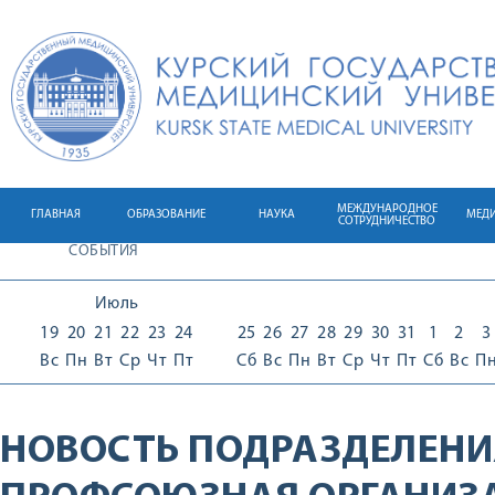
МЕЖДУНАРОДНОЕ
ГЛАВНАЯ
ОБРАЗОВАНИЕ
НАУКА
МЕД
СОТРУДНИЧЕСТВО
СОБЫТИЯ
Июль
19
20
21
22
23
24
25
26
27
28
29
30
31
1
2
3
Вс
Пн
Вт
Ср
Чт
Пт
Сб
Вс
Пн
Вт
Ср
Чт
Пт
Сб
Вс
П
НОВОСТЬ ПОДРАЗДЕЛЕНИ