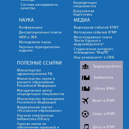
колледж
Аккредитация
Система менеджмента
специалистов
качества
Довузовская
подготовка
НАУКА
МЕДИА
Конференции
Видеоархив событий КГМУ
Диссертационные советы
Фотоархив событий КГМУ
НИИ и ЭБК
Многотиражная газета
"Вести Курского
Молодежная наука
медуниверситета"
Научные периодические
Студенческое интернет-
издания
телевидение "МедТВ"
Наш университет в СМИ
ПОЛЕЗНЫЕ ССЫЛКИ
Трудоустройство
Министерство
здравоохранения РФ
Библиотека
Министерство науки и
высшего образования
Российской Федерации
Library (ENG)
Методический центр
аккредитации специалистов
Министерство просвещения
Визит в КГМУ
Российской Федерации
Федеральный портал
«Российское образование»
Спорт в КГМУ
Научная электронная
библиотека Elibrary
Горячая линия по
Досуг в КГМУ
обеспечению правовой и