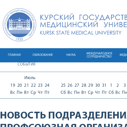
МЕЖДУНАРОДНОЕ
ГЛАВНАЯ
ОБРАЗОВАНИЕ
НАУКА
МЕД
СОТРУДНИЧЕСТВО
СОБЫТИЯ
Июль
19
20
21
22
23
24
25
26
27
28
29
30
31
1
2
3
Вс
Пн
Вт
Ср
Чт
Пт
Сб
Вс
Пн
Вт
Ср
Чт
Пт
Сб
Вс
П
НОВОСТЬ ПОДРАЗДЕЛЕНИ