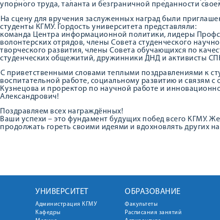
упорного труда, таланта и безграничной преданности своем
️На сцену для вручения заслуженных наград были приглаше
студенты КГМУ. Гордость университета представляли:
команда Центра информационной политики, лидеры Профс
волонтерских отрядов, члены Совета студенческого научно
творческого развития, члены Совета обучающихся по качес
студенческих общежитий, дружинники ДНД и активисты СП
️С приветственными словами теплыми поздравлениями к ст
воспитательной работе, социальному развитию и связям с
Кузнецова и проректор по научной работе и инновационн
Александрович!
Поздравляем всех награждённых!
Ваши успехи – это фундамент будущих побед всего КГМУ. Же
продолжать гореть своими идеями и вдохновлять других на
УНИВЕРСИТЕТ
ОБРАЗОВАНИЕ
Администрация КГМУ
Факультеты
Кафедры
Расписания занятий