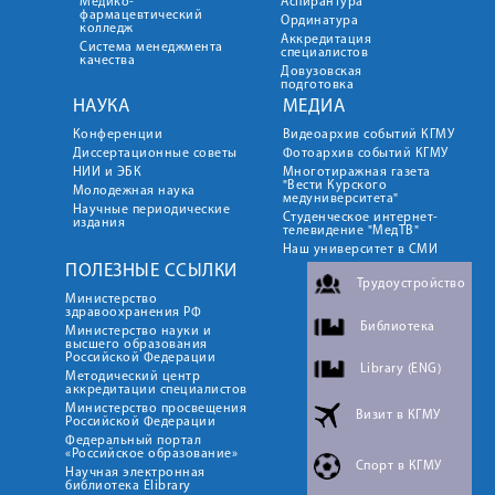
Медико-
Аспирантура
фармацевтический
Ординатура
колледж
Аккредитация
Система менеджмента
специалистов
качества
Довузовская
подготовка
НАУКА
МЕДИА
Конференции
Видеоархив событий КГМУ
Диссертационные советы
Фотоархив событий КГМУ
НИИ и ЭБК
Многотиражная газета
"Вести Курского
Молодежная наука
медуниверситета"
Научные периодические
Студенческое интернет-
издания
телевидение "МедТВ"
Наш университет в СМИ
ПОЛЕЗНЫЕ ССЫЛКИ
Трудоустройство
Министерство
здравоохранения РФ
Библиотека
Министерство науки и
высшего образования
Российской Федерации
Library (ENG)
Методический центр
аккредитации специалистов
Министерство просвещения
Визит в КГМУ
Российской Федерации
Федеральный портал
«Российское образование»
Спорт в КГМУ
Научная электронная
библиотека Elibrary