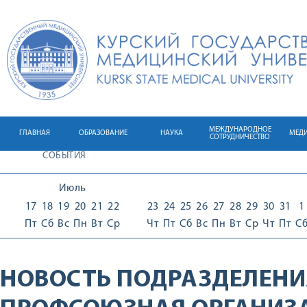
МЕЖДУНАРОДНОЕ
ГЛАВНАЯ
ОБРАЗОВАНИЕ
НАУКА
МЕД
СОТРУДНИЧЕСТВО
СОБЫТИЯ
Июль
17
18
19
20
21
22
23
24
25
26
27
28
29
30
31
1
Пт
Сб
Вс
Пн
Вт
Ср
Чт
Пт
Сб
Вс
Пн
Вт
Ср
Чт
Пт
С
НОВОСТЬ ПОДРАЗДЕЛЕНИ