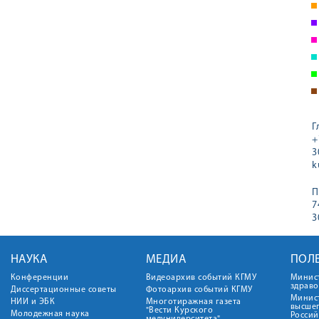
Г
+
3
k
П
7
3
НАУКА
МЕДИА
ПОЛ
Конференции
Видеоархив событий КГМУ
Минис
здрав
Диссертационные советы
Фотоархив событий КГМУ
Минист
НИИ и ЭБК
Многотиражная газета
высше
"Вести Курского
Молодежная наука
Росси