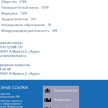
Общество
3186
Университетская жизнь
5599
Медицина
1269
Трудоустройство
541
Непрерывное образование
78
Международная деятельность
389
лавный корпус
7(4712)588-137
05041 К.Маркса,3, г.Курск
urskmed@mail.ru
риемная комиссия
4-50-48
05041 К.Маркса,3, г.Курск
ЕЗНЫЕ ССЫЛКИ
Трудоустройство
терство
оохранения РФ
Библиотека
ерство науки и
го образования
йской Федерации