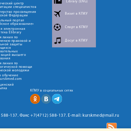
Library (ENG)
ический центр
итации специалистов
терство просвещения
Визит в КГМУ
йской Федерации
альный портал
йское образование»
Спорт в КГМУ
я электронная
тека Elibrary
я линия по
Досуг в КГМУ
чению правовой и
льной защиты
ющихся
овательных
изаций высшего
ования
я линия по
логической помощи
ческой молодежи
н обучение
kurskmed.com
ицинский
ылка
КГМУ в социальных сетях
2) 588-137. Факс +7(4712) 588-137. E-mail: kurskmed@mail.ru