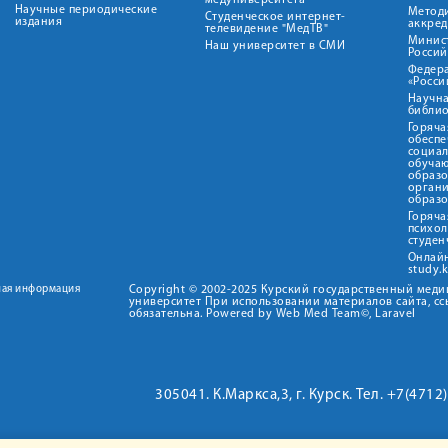
медуниверситета"
Научные периодические
Метод
Студенческое интернет-
издания
аккред
телевидение "МедТВ"
Минис
Наш университет в СМИ
Росси
Федер
«Росси
Научна
библио
Горяча
обеспе
социа
обуча
образ
орган
образ
Горяча
психо
студен
Онлай
study.
ная информация
Copyright © 2002-2025 Курский государственный мед
университет При использовании материалов сайта, сс
обязательна. Powered by Web Med Team©, Laravel
305041. К.Маркса,3, г. Курск. Тел. +7(471