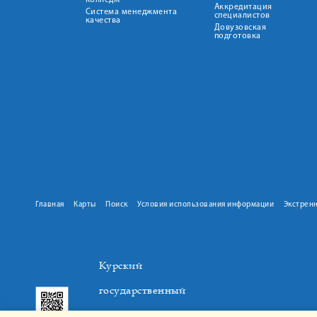
колледж
Аккредитация
Система менеджмента
специалистов
качества
Довузовская
подготовка
Главная
Карты
Поиск
Условия использования информации
Экстрен
Курский
государственный
медицинский