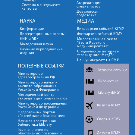
колледж
Аккредитация
Система менеджмента
специалистов
качества
Довузовская
подготовка
НАУКА
МЕДИА
Конференции
Видеоархив событий КГМУ
Диссертационные советы
Фотоархив событий КГМУ
НИИ и ЭБК
Многотиражная газета
"Вести Курского
Молодежная наука
медуниверситета"
Научные периодические
Студенческое интернет-
издания
телевидение "МедТВ"
Наш университет в СМИ
ПОЛЕЗНЫЕ ССЫЛКИ
Трудоустройство
Министерство
здравоохранения РФ
Библиотека
Министерство науки и
высшего образования
Российской Федерации
Library (ENG)
Методический центр
аккредитации специалистов
Министерство просвещения
Визит в КГМУ
Российской Федерации
Федеральный портал
«Российское образование»
Спорт в КГМУ
Научная электронная
библиотека Elibrary
Горячая линия по
Досуг в КГМУ
обеспечению правовой и