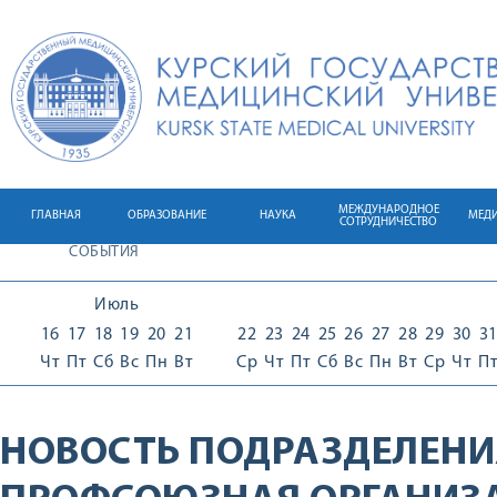
МЕЖДУНАРОДНОЕ
ГЛАВНАЯ
ОБРАЗОВАНИЕ
НАУКА
МЕД
СОТРУДНИЧЕСТВО
СОБЫТИЯ
Июль
16
17
18
19
20
21
22
23
24
25
26
27
28
29
30
3
Чт
Пт
Сб
Вс
Пн
Вт
Ср
Чт
Пт
Сб
Вс
Пн
Вт
Ср
Чт
П
НОВОСТЬ ПОДРАЗДЕЛЕНИ