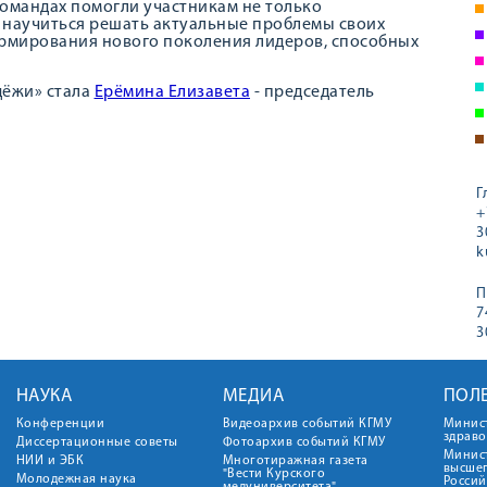
командах помогли участникам не только
и научиться решать актуальные проблемы своих
ормирования нового поколения лидеров, способных
дёжи» стала
Ерёмина Елизавета
- председатель
Г
+
3
k
П
7
3
НАУКА
МЕДИА
ПОЛ
Конференции
Видеоархив событий КГМУ
Минис
здрав
Диссертационные советы
Фотоархив событий КГМУ
Минист
НИИ и ЭБК
Многотиражная газета
высше
"Вести Курского
Молодежная наука
Росси