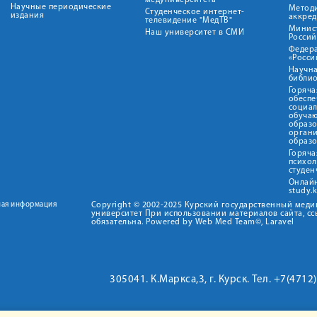
медуниверситета"
Научные периодические
Метод
Студенческое интернет-
издания
аккред
телевидение "МедТВ"
Минис
Наш университет в СМИ
Росси
Федер
«Росси
Научна
библио
Горяча
обеспе
социа
обуча
образ
орган
образ
Горяча
психо
студен
Онлай
study.
ная информация
Copyright © 2002-2025 Курский государственный мед
университет При использовании материалов сайта, сс
обязательна. Powered by Web Med Team©, Laravel
305041. К.Маркса,3, г. Курск. Тел. +7(471