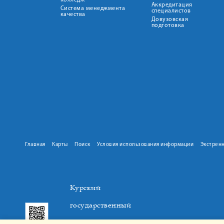
колледж
Аккредитация
Система менеджмента
специалистов
качества
Довузовская
подготовка
Главная
Карты
Поиск
Условия использования информации
Экстрен
Курский
государственный
медицинский