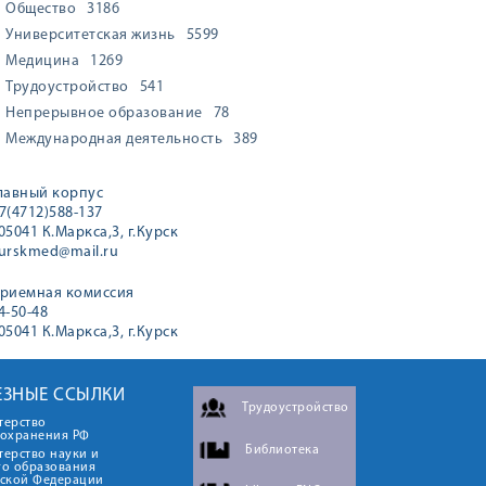
Общество
3186
Университетская жизнь
5599
Медицина
1269
Трудоустройство
541
Непрерывное образование
78
Международная деятельность
389
лавный корпус
7(4712)588-137
05041 К.Маркса,3, г.Курск
urskmed@mail.ru
риемная комиссия
4-50-48
05041 К.Маркса,3, г.Курск
ЕЗНЫЕ ССЫЛКИ
Трудоустройство
терство
оохранения РФ
Библиотека
ерство науки и
го образования
йской Федерации