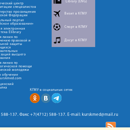
Library (ENG)
ический центр
итации специалистов
терство просвещения
Визит в КГМУ
йской Федерации
альный портал
йское образование»
Спорт в КГМУ
я электронная
тека Elibrary
я линия по
Досуг в КГМУ
чению правовой и
льной защиты
ющихся
овательных
изаций высшего
ования
я линия по
логической помощи
ческой молодежи
н обучение
kurskmed.com
ицинский
ылка
КГМУ в социальных сетях
2) 588-137. Факс +7(4712) 588-137. E-mail: kurskmed@mail.ru